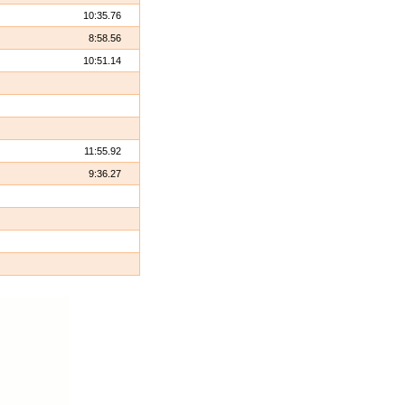
10:35.76
8:58.56
10:51.14
11:55.92
9:36.27