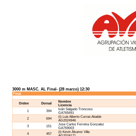
3000 m MASC. AL Final- (28 marzo) 12:30
Final
Nombre
Orden
Dorsal
Licencia
Iván Salgado Troncoso
1
394
GA765691
(t) Luis Alberto Curras Abalde
2
694
AG2024946
Jose Carlos Ferreira Gonzalez
3
151
GA769003
(t) Kevin Álvarez Villa
4
457
AG2024171