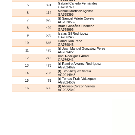
Gabriel Canedo Fernández
5
391
GA768760
Manuel Martinez Ageitos
6
114
GA765398
(t) Samuel Valeije Covelo
7
625
AG2020562
Brais González Pacheco
8
429
GA768996
Isaías Gil Rodríguez
9
563
GA766246
Daniel Rua Pena
10
645
GA769043
(t) Juan Manuel Gonzalez Perez
11
475
AG769422
Xoel Rodríguez Abad
12
272
GA766241
(t) Ramiro Álvarez Rodríguez
13
473
AG2024692
(t) Tito Vazquez Varela
14
703
AG2014943
(t) Tomas Fraiz Velazquez
15
79
AG2024569
(t) Alfonso Corzón Vieites
16
666
AG2022349