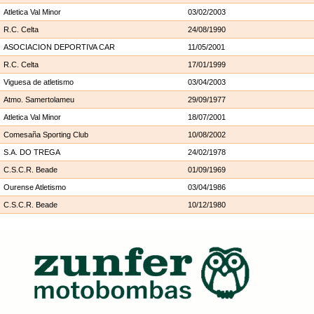
Atletica Val Minor
03/02/2003
R.C. Celta
24/08/1990
ASOCIACION DEPORTIVA CAR
11/05/2001
R.C. Celta
17/01/1999
Viguesa de atletismo
03/04/2003
Atmo. Samertolameu
29/09/1977
Atletica Val Minor
18/07/2001
Comesaña Sporting Club
10/08/2002
S.A. DO TREGA
24/02/1978
C.S.C.R. Beade
01/09/1969
Ourense Atletismo
03/04/1986
C.S.C.R. Beade
10/12/1980