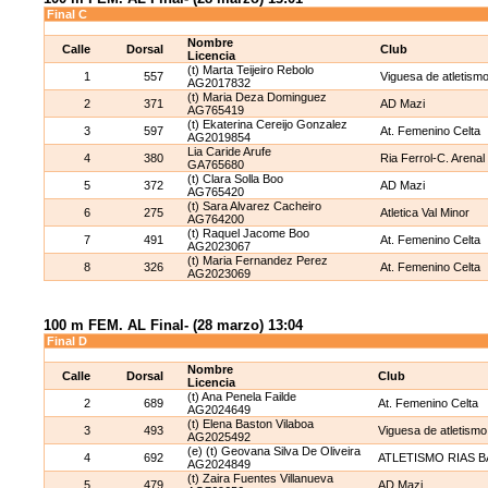
Final C
Nombre
Calle
Dorsal
Club
Licencia
(t) Marta Teijeiro Rebolo
1
557
Viguesa de atletism
AG2017832
(t) Maria Deza Dominguez
2
371
AD Mazi
AG765419
(t) Ekaterina Cereijo Gonzalez
3
597
At. Femenino Celta
AG2019854
Lia Caride Arufe
4
380
Ria Ferrol-C. Arenal
GA765680
(t) Clara Solla Boo
5
372
AD Mazi
AG765420
(t) Sara Alvarez Cacheiro
6
275
Atletica Val Minor
AG764200
(t) Raquel Jacome Boo
7
491
At. Femenino Celta
AG2023067
(t) Maria Fernandez Perez
8
326
At. Femenino Celta
AG2023069
100 m FEM. AL Final- (28 marzo) 13:04
Final D
Nombre
Calle
Dorsal
Club
Licencia
(t) Ana Penela Failde
2
689
At. Femenino Celta
AG2024649
(t) Elena Baston Vilaboa
3
493
Viguesa de atletismo
AG2025492
(e) (t) Geovana Silva De Oliveira
4
692
ATLETISMO RIAS B
AG2024849
(t) Zaira Fuentes Villanueva
5
479
AD Mazi