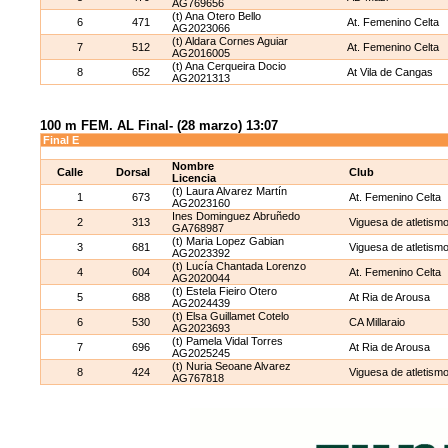
AG769656
(t) Ana Otero Bello
6
471
At. Femenino Celta
AG2023066
(t) Aldara Cornes Aguiar
7
512
At. Femenino Celta
AG2016005
(t) Ana Cerqueira Docio
8
652
At Vila de Cangas
AG2021313
100 m FEM. AL Final- (28 marzo) 13:07
Final E
Nombre
Calle
Dorsal
Club
Licencia
(t) Laura Alvarez Martín
1
673
At. Femenino Celta
AG2023160
Ines Dominguez Abruñedo
2
313
Viguesa de atletism
GA768987
(t) Maria Lopez Gabian
3
681
Viguesa de atletism
AG2023392
(t) Lucía Chantada Lorenzo
4
604
At. Femenino Celta
AG2020044
(t) Estela Fieiro Otero
5
688
At Ria de Arousa
AG2024439
(t) Elsa Guillamet Cotelo
6
530
CA Millaraio
AG2023693
(t) Pamela Vidal Torres
7
696
At Ria de Arousa
AG2025245
(t) Nuria Seoane Alvarez
8
424
Viguesa de atletism
AG767818