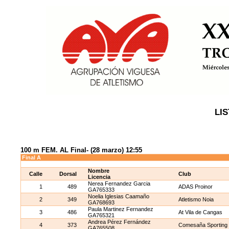
LIS
100 m FEM. AL Final- (28 marzo) 12:55
Final A
Nombre
Calle
Dorsal
Club
Licencia
Nerea Fernandez Garcia
1
489
ADAS Proinor
GA765333
Noelia Iglesias Caamaño
2
349
Atletismo Noia
GA768693
Paula Martinez Fernandez
3
486
At Vila de Cangas
GA765321
Andrea Pérez Fernández
4
373
Comesaña Sporting 
GA765508