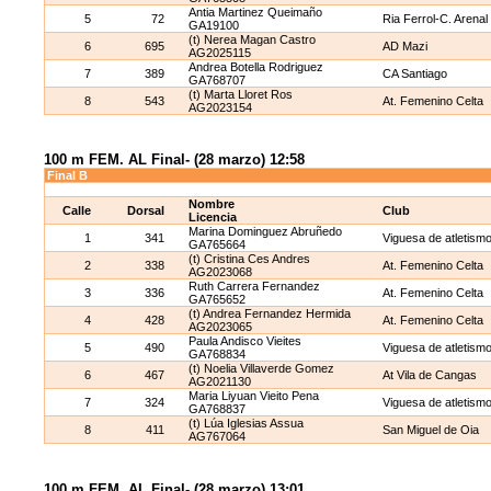
Antia Martinez Queimaño
5
72
Ria Ferrol-C. Arenal
GA19100
(t) Nerea Magan Castro
6
695
AD Mazi
AG2025115
Andrea Botella Rodriguez
7
389
CA Santiago
GA768707
(t) Marta Lloret Ros
8
543
At. Femenino Celta
AG2023154
100 m FEM. AL Final- (28 marzo) 12:58
Final B
Nombre
Calle
Dorsal
Club
Licencia
Marina Dominguez Abruñedo
1
341
Viguesa de atletism
GA765664
(t) Cristina Ces Andres
2
338
At. Femenino Celta
AG2023068
Ruth Carrera Fernandez
3
336
At. Femenino Celta
GA765652
(t) Andrea Fernandez Hermida
4
428
At. Femenino Celta
AG2023065
Paula Andisco Vieites
5
490
Viguesa de atletism
GA768834
(t) Noelia Villaverde Gomez
6
467
At Vila de Cangas
AG2021130
Maria Liyuan Vieito Pena
7
324
Viguesa de atletism
GA768837
(t) Lúa Iglesias Assua
8
411
San Miguel de Oia
AG767064
100 m FEM. AL Final- (28 marzo) 13:01