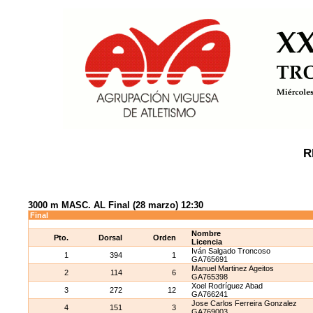
R
3000 m MASC. AL Final (28 marzo) 12:30
Final
Nombre
Pto.
Dorsal
Orden
Licencia
Iván Salgado Troncoso
1
394
1
GA765691
Manuel Martinez Ageitos
2
114
6
GA765398
Xoel Rodríguez Abad
3
272
12
GA766241
Jose Carlos Ferreira Gonzalez
4
151
3
GA769003