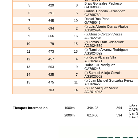
Brais González Pacheco
5
429
8
GA768996
Gabriel Canedo Fernández
6
391
5
GA768760
Daniel Rua Pena
7
645
10
GA769043
(t) Luis Alberto Curras Abalde
8
694
2
AG2024946
(t) Alfonso Corzón Vieites
9
666
16
AG2022349
(t) Tomas Fraiz Velazquez
10
79
15
AG2024569
(t) Ramiro Álvarez Rodríguez
11
473
13
AG2024692
(t) Kevin Álvarez Villa
12
457
4
AG2024171
Isaías Gil Rodríguez
13
563
9
GA766246
(t) Samuel Valeije Covelo
14
625
7
AG2020562
(t) Juan Manuel Gonzalez Perez
15
475
11
AG769422
(t) Tito Vazquez Varela
703
14
AG2014943
Iván 
Tiempos intermedios
1000m
3:04.28
394
GA76
Iván 
2000m
6:16.00
394
GA76