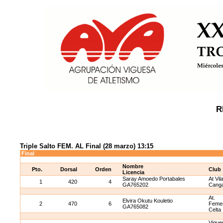
R
Triple Salto FEM. AL Final (28 marzo) 13:15
Final
Nombre
Pto.
Dorsal
Orden
Club
Licencia
Saray Amoedo Portabales
At Vil
1
420
4
GA765202
Cang
At.
Elvira Okutu Kouletio
2
470
6
Feme
GA765082
Celta
Vigue