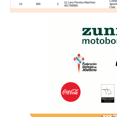
Come
(t) Lara Pereira Martínez
13
465
2
Sport
AG768980
Club