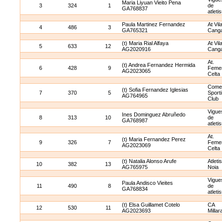
Maria Liyuan Vieito Pena
3
324
1
de
GA768837
atleti
Paula Martinez Fernandez
At Vil
4
486
3
GA765321
Cang
(t) Maria Rial Alfaya
At Vil
5
633
12
AG2020916
Cang
At.
(t) Andrea Fernandez Hermida
6
428
9
Feme
AG2023065
Celta
Come
(t) Sofia Fernandez Iglesias
7
370
5
Sport
AG764965
Club
Vigue
Ines Dominguez Abruñedo
8
313
10
de
GA768987
atleti
At.
(t) Maria Fernandez Perez
9
326
7
Feme
AG2023069
Celta
(t) Natalia Alonso Arufe
Atlet
10
382
13
AG765975
Noia
Vigue
Paula Andisco Vieites
11
490
8
de
GA768834
atleti
(t) Elsa Guillamet Cotelo
CA
12
530
11
AG2023693
Millar