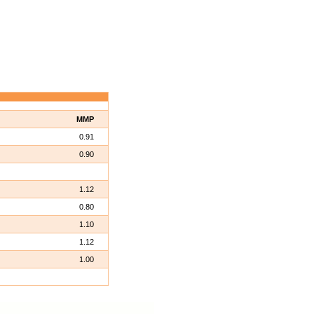
MMP
0.91
0.90
1.12
0.80
1.10
1.12
1.00