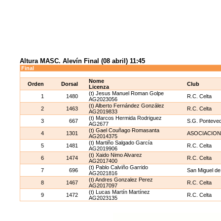
Altura MASC. Alevín Final (08 abril) 11:45
Final
Nome
Orden
Dorsal
Club
Licenza
(t) Jesus Manuel Roman Golpe
1
1480
R.C. Celta
AG2023056
(t) Alberto Fernández González
2
1463
R.C. Celta
AG2019833
(t) Marcos Hermida Rodriguez
3
667
S.G. Ponteve
AG2677
(t) Gael Couñago Romasanta
4
1301
ASOCIACION
AG2014375
(t) Martiño Salgado García
5
1481
R.C. Celta
AG2019906
(t) Xaido Nimo Alvarez
6
1474
R.C. Celta
AG2017400
(t) Pablo Calviño Garrido
7
696
San Miguel de
AG2021816
(t) Andres Gonzalez Perez
8
1467
R.C. Celta
AG2017097
(t) Lucas Martín Martínez
9
1472
R.C. Celta
AG2023135