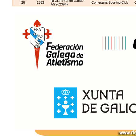
(t) Xián Franco Caride
26
1383
Comesaña Sporting Club
AG2023947