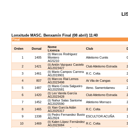
LI
Lonxitude MASC. Benxamín Final (08 abril) 11:40
Final
Nome
Orden
Dorsal
Club
Licenza
(t) Marcos Rodriguez
1
1405
Montero
Atletismo Cuntis
AG5210
(t) Antón Vazquez Castelo
2
1421
Club Atletismo Estrada
AG2023427
(t) Mario Campos Carrera
3
1461
R.C. Celta
AG2019901
(t) Marcos Rial Lemos
4
807
At Vila de Cangas
AG2023498
(t) Mario Costa Salgueiro
5
1487
Atmo. Samertolameu
AG2025581
(t) Leo Varela García
6
1420
Club Atletismo Estrada
AG2023428
(t) Nahur Salas Santome
7
1452
Atletismo Morrazo
AG2025590
(t) Xian García Adán
8
1465
R.C. Celta
AG2025317
(t) Pedro Fernandez Busto
9
1338
ESCULTOR ACUÑA
AG2924
(t) Kalen López Fernández
10
1469
R.C. Celta
AG2023084