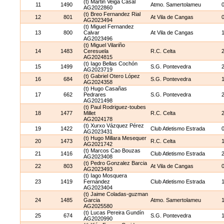
(t) Martin Veiga Casal
11
1490
Atmo. Samertolameu
AG2022860
(t) Breo Fernandez Rial
12
801
At Vila de Cangas
AG2023494
(t) Miguel Fernandez
13
800
Calvar
At Vila de Cangas
AG2023496
(t) Miguel Vilariño
14
1483
Ceresuela
R.C. Celta
AG2024815
(t) Iago Bellas Cochón
15
1499
S.G. Pontevedra
AG2023719
(t) Gabriel Otero López
16
684
S.G. Pontevedra
AG2024358
(t) Hugo Casañas
17
662
Pedrares
S.G. Pontevedra
AG2021498
(t) Paul Rodriguez-toubes
18
1477
Millet
R.C. Celta
AG2024178
(t) Xurxo Vázquez Pérez
19
1422
Club Atletismo Estrada
AG2023431
(t) Hugo Millara Mesequer
20
1473
R.C. Celta
AG2021742
(t) Marcos Cao Bouzas
21
1416
Club Atletismo Estrada
AG2023408
(t) Pedro Gonzalez Barcia
22
803
At Vila de Cangas
AG2023493
(t) Iago Mosquera
23
1419
Fernández
Club Atletismo Estrada
AG2023404
(t) Jaime Coladas-guzman
24
1485
Garcia
Atmo. Samertolameu
AG2025580
(t) Lucas Pereira Gundín
25
674
S.G. Pontevedra
AG2020990