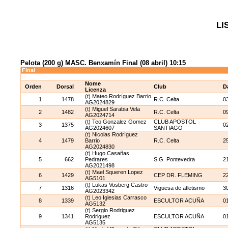
LI
Pelota (200 g) MASC. Benxamín Final (08 abril) 10:15
Final
Nome
Orden
Dorsal
Club
D
Licenza
(t) Mateo Rodríguez Barrio
1
1478
R.C. Celta
0
AG2024829
(t) Miguel Sarabia Vela
2
1482
R.C. Celta
0
AG2024714
(t) Teo Gonzalez Gomez
CLUB APOSTOL
3
1375
0
AG2024607
SANTIAGO
(t) Nicolas Rodríguez
4
1479
Barrio
R.C. Celta
2
AG2024830
(t) Hugo Casañas
5
662
Pedrares
S.G. Pontevedra
2
AG2021498
(t) Mael Squeren Lopez
6
1429
CEP DR. FLEMING
2
AG5101
(t) Lukas Vosberg Castro
7
1316
Viguesa de atletismo
3
AG2023342
(t) Leo Iglesias Carrasco
8
1339
ESCULTOR ACUÑA
0
AG5132
(t) Sergio Rodriguez
9
1341
Rodriguez
ESCULTOR ACUÑA
0
AG5135