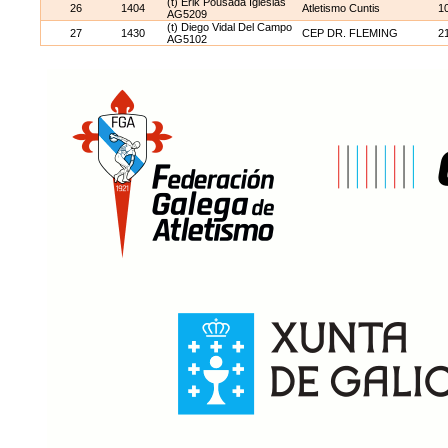
(t) Erik Pousada Iglesias
26
1404
Atletismo Cuntis
1
AG5209
(t) Diego Vidal Del Campo
27
1430
CEP DR. FLEMING
2
AG5102