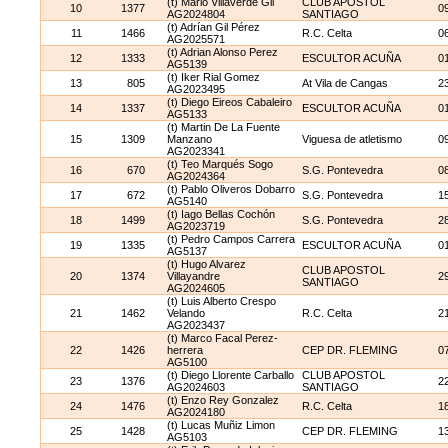
(t) Mario Villaverde Gil
CLUB APOSTOL
10
1377
0
AG2024804
SANTIAGO
(t) Adrían Gil Pérez
11
1466
R.C. Celta
0
AG2025571
(t) Adrian Alonso Perez
12
1333
ESCULTOR ACUÑA
0
AG5139
(t) Iker Rial Gomez
13
805
At Vila de Cangas
2
AG2023495
(t) Diego Eireos Cabaleiro
14
1337
ESCULTOR ACUÑA
0
AG5133
(t) Martin De La Fuente
15
1309
Manzano
Viguesa de atletismo
0
AG2023341
(t) Teo Marqués Sogo
16
670
S.G. Pontevedra
0
AG2024364
(t) Pablo Oliveros Dobarro
17
672
S.G. Pontevedra
1
AG5140
(t) Iago Bellas Cochón
18
1499
S.G. Pontevedra
2
AG2023719
(t) Pedro Campos Carrera
19
1335
ESCULTOR ACUÑA
0
AG5137
(t) Hugo Alvarez
CLUB APOSTOL
20
1374
Villayandre
2
SANTIAGO
AG2024605
(t) Luis Alberto Crespo
21
1462
Velando
R.C. Celta
2
AG2023437
(t) Marco Facal Perez-
22
1426
herrera
CEP DR. FLEMING
0
AG5100
(t) Diego Llorente Carballo
CLUB APOSTOL
23
1376
2
AG2024603
SANTIAGO
(t) Enzo Rey Gonzalez
24
1476
R.C. Celta
1
AG2024180
(t) Lucas Muñiz Limon
25
1428
CEP DR. FLEMING
1
AG5103