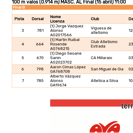
100 m valos (0.914 m) MASC. AL Final (15 abril) 11:00
Final B
Nome
Pista
Dorsal
Club
Da
Licenza
(t) Jorge Vazquez
Viguesa de
3
781
Alonso
12
atletismo
AG2017566
(t) Martin Ruibal
Club Atletismo
4
664
Rosende
2
Estrada
AG768215
(t) Diego Seoane
5
670
Sanin
CA Millaraio
03
AG2023702
Aaron Cimas López
6
798
San Miguel de Oia
02
GA768708
Alberto Vázquez
7
785
Alonso
Atletica a Silva
10
GA19674