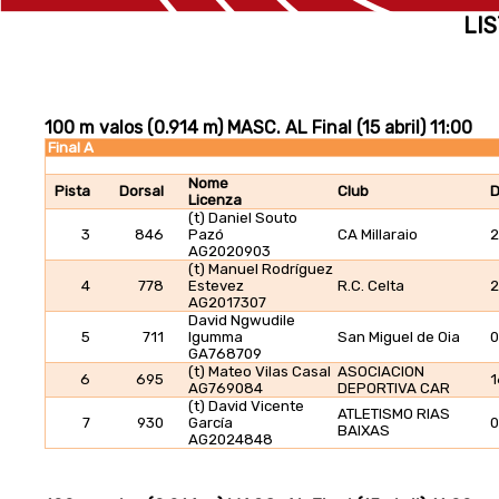
LIS
100 m valos (0.914 m) MASC. AL Final (15 abril) 11:00
Final A
Nome
Pista
Dorsal
Club
D
Licenza
(t) Daniel Souto
3
846
Pazó
CA Millaraio
2
AG2020903
(t) Manuel Rodríguez
4
778
Estevez
R.C. Celta
2
AG2017307
David Ngwudile
5
711
Igumma
San Miguel de Oia
0
GA768709
(t) Mateo Vilas Casal
ASOCIACION
6
695
1
AG769084
DEPORTIVA CAR
(t) David Vicente
ATLETISMO RIAS
7
930
García
0
BAIXAS
AG2024848