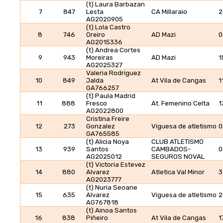
(t) Laura Barbazan
7
847
Lesta
CA Millaraio
2
AG2020905
(t) Lola Castro
8
746
Oreiro
AD Mazi
0
AG2015336
(t) Andrea Cortes
9
943
Moreiras
AD Mazi
1
AG2025327
Valeria Rodriguez
10
849
Jalda
At Vila de Cangas
1
GA766257
(t) Paula Madrid
11
888
Fresco
At. Femenino Celta
1
AG2022800
Cristina Freire
12
273
Gonzalez
Viguesa de atletismo
0
GA765585
(t) Alicia Noya
CLUB ATLETISMO
13
939
Santos
CAMBADOS-
0
AG2025012
SEGUROS NOVAL
(t) Victoria Estevez
14
880
Alvarez
Atletica Val Minor
3
AG2023777
(t) Nuria Seoane
15
635
Alvarez
Viguesa de atletismo
2
AG767818
(t) Ainoa Santos
16
838
Piñeiro
At Vila de Cangas
1