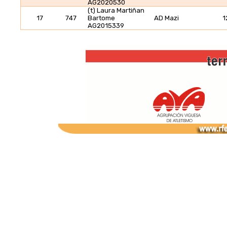
AG2020530
(t) Laura Martiñan
17
747
Bartome
AD Mazi
1
AG2015339