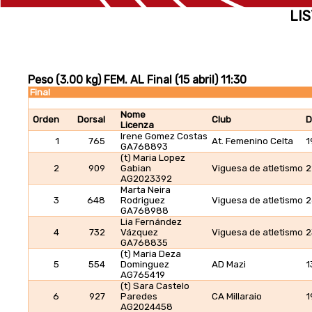
LIS
Peso (3.00 kg) FEM. AL Final (15 abril) 11:30
Final
Nome
Orden
Dorsal
Club
D
Licenza
Irene Gomez Costas
1
765
At. Femenino Celta
1
GA768893
(t) Maria Lopez
2
909
Gabian
Viguesa de atletismo
2
AG2023392
Marta Neira
3
648
Rodriguez
Viguesa de atletismo
2
GA768988
Lia Fernández
4
732
Vázquez
Viguesa de atletismo
2
GA768835
(t) Maria Deza
5
554
Dominguez
AD Mazi
1
AG765419
(t) Sara Castelo
6
927
Paredes
CA Millaraio
1
AG2024458