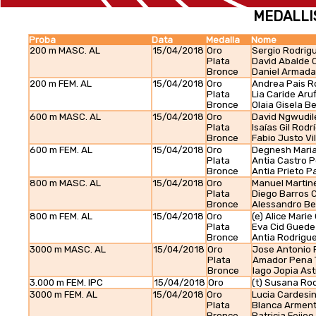
MEDALLI
Proba
Data
Medalla
Nome
200 m MASC. AL
15/04/2018
Oro
Sergio Rodrigu
Plata
David Abalde 
Bronce
Daniel Armada
200 m FEM. AL
15/04/2018
Oro
Andrea Pais R
Plata
Lia Caride Aru
Bronce
Olaia Gisela Be
600 m MASC. AL
15/04/2018
Oro
David Ngwudi
Plata
Isaías Gil Rodr
Bronce
Fabio Justo Vil
600 m FEM. AL
15/04/2018
Oro
Degnesh Mari
Plata
Antia Castro 
Bronce
Antia Prieto P
800 m MASC. AL
15/04/2018
Oro
Manuel Martin
Plata
Diego Barros C
Bronce
Alessandro Be
800 m FEM. AL
15/04/2018
Oro
(e) Alice Mari
Plata
Eva Cid Guede
Bronce
Antia Rodrigu
3000 m MASC. AL
15/04/2018
Oro
Jose Antonio 
Plata
Amador Pena T
Bronce
Iago Jopia Ast
3.000 m FEM. IPC
15/04/2018
Oro
(t) Susana Ro
3000 m FEM. AL
15/04/2018
Oro
Lucia Cardesi
Plata
Blanca Arment
Bronce
Patricia Feijo