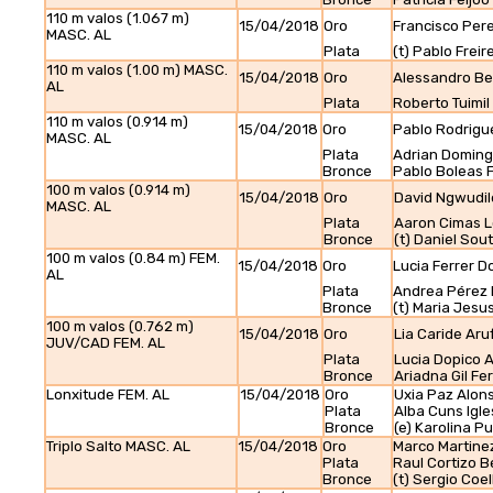
110 m valos (1.067 m)
15/04/2018
Oro
Francisco Per
MASC. AL
Plata
(t) Pablo Frei
110 m valos (1.00 m) MASC.
15/04/2018
Oro
Alessandro Be
AL
Plata
Roberto Tuimil
110 m valos (0.914 m)
15/04/2018
Oro
Pablo Rodrigu
MASC. AL
Plata
Adrian Domin
Bronce
Pablo Boleas 
100 m valos (0.914 m)
15/04/2018
Oro
David Ngwudi
MASC. AL
Plata
Aaron Cimas 
Bronce
(t) Daniel Sou
100 m valos (0.84 m) FEM.
15/04/2018
Oro
Lucia Ferrer D
AL
Plata
Andrea Pérez
Bronce
(t) Maria Jesu
100 m valos (0.762 m)
15/04/2018
Oro
Lia Caride Aru
JUV/CAD FEM. AL
Plata
Lucia Dopico 
Bronce
Ariadna Gil F
Lonxitude FEM. AL
15/04/2018
Oro
Uxia Paz Alon
Plata
Alba Cuns Igle
Bronce
(e) Karolina P
Triplo Salto MASC. AL
15/04/2018
Oro
Marco Martine
Plata
Raul Cortizo 
Bronce
(t) Sergio Coe