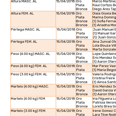
Altura MASC. AL
15/04/2018
Oro
Marco Martine
Plata
Raul Cortizo 
Bronce
Diego Ares Tap
Altura FEM. AL
15/04/2018
Oro
Olaia Gisela Be
Plata
Marina Domin
Bronce
(t) Sofia Fern
Bronce
(t) Ariadna Mo
Pértega MASC. AL
15/04/2018
Oro
Juan Manuel B
Plata
(t) Manuel Gar
Bronce
(t) Juan Gonz
Pértega FEM. AL
15/04/2018
Oro
Ana Juncal Ot
Plata
Lola Bouza Vil
Bronce
Marta Gonzal
Peso (4.00 kg) MASC. AL
15/04/2018
Oro
Lope Quinteir
Plata
Eric Mendez Se
Bronce
(t) Aaron Otero
Peso (4.00 kg) FEM. AL
15/04/2018
Oro
Mar Perez Va
Plata
(t) Maria Beg
Peso (3.00 kg) FEM. AL
15/04/2018
Oro
Valeria Rodrig
Plata
Cristina Freir
Bronce
(t) Ainoa Sant
Martelo (4.00 kg) MASC.
15/04/2018
Oro
Eric Mendez Se
Plata
David Garcia Vi
Bronce
(t) Aaron Otero
Martelo (4.00 kg) FEM.
15/04/2018
Oro
Iria Filgueira 
Plata
Patricia Veron
Bronce
Loreto Brea G
Martelo (3.00 kg) FEM.
15/04/2018
Oro
Irene Gomez 
Plata
Lara Tilve Noël