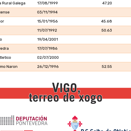
a Rural Galega
17/08/1999
47.20
ucense
03/11/1994
or
15/01/1956
45.68
11/07/1992
50.63
o
19/04/2001
vedra
17/07/1986
letico
02/07/2000
ismo Naron
26/12/1996
52.55