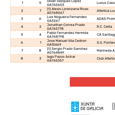
Oliver Vazquez Lopez
1
5
Lucus Caix
GA765603
(t) Alexis Lorenzana Rivas
2
7
Atletica L
AG768067
Luis Nogueira Fernandez
3
6
ADAS Proin
GA3267
Jonathan Correa Prado
4
2
R.C. Celta
GA765778
Pablo Fernandez Hermida
5
4
CA Santiag
GA768798
Jose Manuel Vila Cedron
6
1
S.G. Ponte
GA15469
(t) Sergio Prado Sanchez
7
8
Marineda At
AG764849
Iago Pazos Astrar
8
3
Club Atlet
GA765357