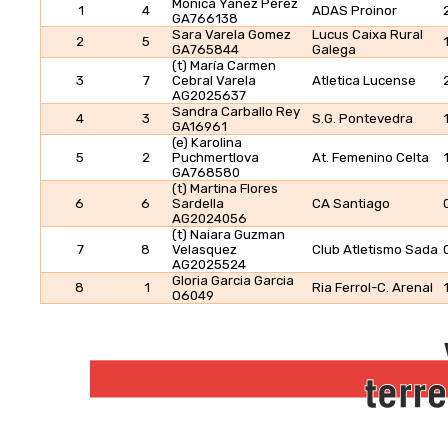
Monica Yañez Perez
1
4
ADAS Proinor
GA766138
Sara Varela Gomez
Lucus Caixa Rural
2
5
GA765844
Galega
(t) María Carmen
3
7
Cebral Varela
Atletica Lucense
AG2025637
Sandra Carballo Rey
4
3
S.G. Pontevedra
GA16961
(e) Karolina
5
2
Puchmertlova
At. Femenino Celta
GA768580
(t) Martina Flores
6
6
Sardella
CA Santiago
AG2024056
(t) Naiara Guzman
7
8
Velasquez
Club Atletismo Sada
AG2025524
Gloria Garcia Garcia
8
1
Ria Ferrol-C. Arenal
O6049