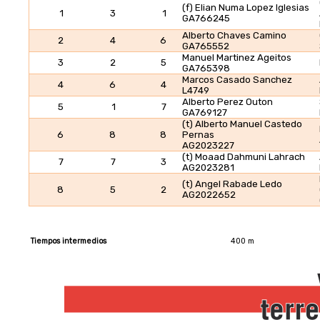
(f) Elian Numa Lopez Iglesias
1
3
1
GA766245
Alberto Chaves Camino
2
4
6
GA765552
Manuel Martinez Ageitos
3
2
5
GA765398
Marcos Casado Sanchez
4
6
4
L4749
Alberto Perez Outon
5
1
7
GA769127
(t) Alberto Manuel Castedo
6
8
8
Pernas
AG2023227
(t) Moaad Dahmuni Lahrach
7
7
3
AG2023281
(t) Angel Rabade Ledo
8
5
2
AG2022652
Tiempos intermedios
400 m