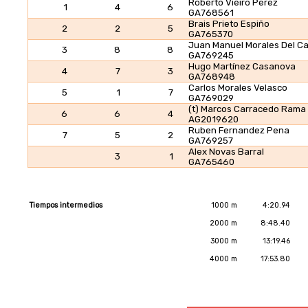
Roberto Vieiro Perez
1
4
6
GA768561
Brais Prieto Espiño
2
2
5
GA765370
Juan Manuel Morales Del Cas
3
8
8
GA769245
Hugo Martínez Casanova
4
7
3
GA768948
Carlos Morales Velasco
5
1
7
GA769029
(t) Marcos Carracedo Rama
6
6
4
AG2019620
Ruben Fernandez Pena
7
5
2
GA769257
Alex Novas Barral
3
1
GA765460
Tiempos intermedios
1000 m
4:20.94
2000 m
8:48.40
3000 m
13:19.46
4000 m
17:53.80