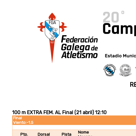
R
100 m EXTRA FEM. AL Final (21 abril) 12:10
Final
Viento:-1.5
Nome
Pto.
Dorsal
Pista