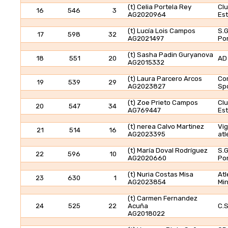
(t) Celia Portela Rey
Clu
16
546
3
AG2020964
Es
(t) Lucía Lois Campos
S.G
17
598
32
AG2021497
Po
(t) Sasha Padin Guryanova
18
551
20
AD
AG2015332
(t) Laura Parcero Arcos
Co
19
539
29
AG2023827
Spo
(t) Zoe Prieto Campos
Clu
20
547
34
AG769447
Es
(t) nerea Calvo Martinez
Vi
21
514
16
AG2023395
atl
(t) María Doval Rodríguez
S.G
22
596
10
AG2020660
Po
(t) Nuria Costas Misa
Atl
23
630
1
AG2023854
Mi
(t) Carmen Fernandez
24
525
22
Acuña
C.S
AG2018022