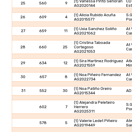
(t) Vanessa Pinto Señoran
CD
25
560
9
AG2020144
Es
(t) Alicia Rubido Acuña
S.G
26
609
4
AG2015577
Po
(t) Uxia Sanchez Soliño
At 
27
659
11
AG2021062
Ca
(t) Cristina Taboada
At 
28
660
25
Cortegoso
Ca
AG2021053
(t) Sira Martinez Rodriguez
Atl
29
634
12
AG2021559
Mi
(t) Noa Piñeiro Fernandez
At 
30
657
8
AG2022734
Ca
(t) Noa Patiño Oreiro
31
552
30
AD
AG2015344
(t) Alejandra Peleteiro
S.G
602
7
Herrero
Po
AG2025311
(t) Valerie Ledet Piñeiro
At
578
5
AG2019449
Sa