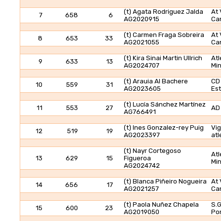
(t) Agata Rodriguez Jalda
At 
7
658
6
AG2020915
Ca
(t) Carmen Fraga Sobreira
At 
8
653
33
AG2021055
Ca
(t) Kira Sinai Martin Ullrich
Atl
9
633
13
AG2024707
Mi
(t) Arauia Al Bachere
CD
10
559
31
AG2023605
Es
(t) Lucía Sánchez Martínez
11
553
27
AD
AG766491
(t) Ines Gonzalez-rey Puig
Vi
12
519
19
AG2023397
atl
(t) Nayr Cortegoso
Atl
13
629
15
Figueroa
Mi
AG2024742
(t) Blanca Piñeiro Nogueira
At 
14
656
17
AG2021257
Ca
(t) Paola Nuñez Chapela
S.G
15
600
23
AG2019050
Po