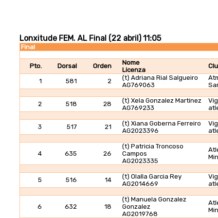
Lonxitude FEM. AL Final (22 abril) 11:05
Final
Nome
Pto.
Dorsal
Orden
Cl
Licenza
(t) Adriana Rial Salgueiro
At
1
581
2
AG769063
Sa
(t) Xela Gonzalez Martinez
Vi
2
518
28
AG769233
atl
(t) Xiana Goberna Ferreiro
Vi
3
517
21
AG2023396
atl
(t) Patricia Troncoso
Atl
4
635
26
Campos
Mi
AG2023335
(t) Olalla Garcia Rey
Vi
5
516
14
AG2014669
atl
(t) Manuela Gonzalez
Atl
6
632
18
Gonzalez
Mi
AG2019768