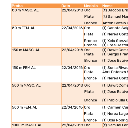
Proba
Data
Medalla
Nome
80 m MASC. AL
22/04/2018
Oro
(t) Jacobo Br
Plata
(t) Samuel Ma
Bronce
Antón Sotelo 
80 m FEM. AL
22/04/2018
Oro
(t) Carlota Sa
Plata
(t) Nerea Gon
Bronce
(t) Xela Gonza
Bronce
(t) Erea Basto
150 m MASC. AL
22/04/2018
Oro
(t) Dawit Com
Plata
(t) Sergio Pri
Bronce
(t) Jose Esté
150 m FEM AL
22/04/2018
Oro
(t) Sonia Riva
Plata
Abril Entenza
Bronce
(t) Nerea Gon
500 m MASC. AL
22/04/2018
Oro
(t) Dawit Com
Plata
(t) Jose Esté
Bronce
(t) Pablo Ulla
500 m FEM. AL
22/04/2018
Oro
(t) Carmen Ca
Plata
(t) Nerea Lago
Bronce
(t) Uxía Rodri
1000 m MASC. AL
22/04/2018
Oro
(t) Samuel Fe