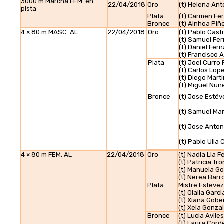
3000 m Marcha FEM. en
22/04/2018
Oro
(t) Helena An
pista
Plata
(t) Carmen Fe
Bronce
(t) Ainhoa Piñ
4 × 80 m MASC. AL
22/04/2018
Oro
(t) Pablo Cast
(t) Samuel Fe
(t) Daniel Fer
(t) Francisco A
Plata
(t) Joel Curro
(t) Carlos Lo
(t) Diego Marti
(t) Miguel Nuñ
Bronce
(t) Jose Esté
(t) Samuel Ma
(t) Jose Anton
(t) Pablo Ulla
4 × 80 m FEM. AL
22/04/2018
Oro
(t) Nadia Lia 
(t) Patricia T
(t) Manuela G
(t) Nerea Barr
Plata
Mistre Esteve
(t) Olalla Garc
(t) Xiana Gobe
(t) Xela Gonza
Bronce
(t) Lucia Avil
(t) Laura Cord