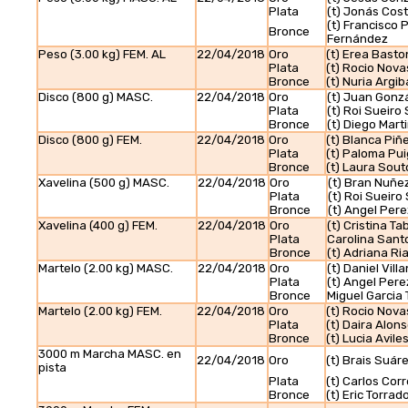
Plata
(t) Jonás Cos
(t) Francisco
Bronce
Fernández
Peso (3.00 kg) FEM. AL
22/04/2018
Oro
(t) Erea Basto
Plata
(t) Rocio Nova
Bronce
(t) Nuria Argi
Disco (800 g) MASC.
22/04/2018
Oro
(t) Juan Gonz
Plata
(t) Roi Sueiro
Bronce
(t) Diego Mart
Disco (800 g) FEM.
22/04/2018
Oro
(t) Blanca Piñ
Plata
(t) Paloma Pui
Bronce
(t) Laura Sou
Xavelina (500 g) MASC.
22/04/2018
Oro
(t) Bran Nuñe
Plata
(t) Roi Sueiro
Bronce
(t) Angel Per
Xavelina (400 g) FEM.
22/04/2018
Oro
(t) Cristina 
Plata
Carolina Santo
Bronce
(t) Adriana Ri
Martelo (2.00 kg) MASC.
22/04/2018
Oro
(t) Daniel Vil
Plata
(t) Angel Per
Bronce
Miguel Garcia
Martelo (2.00 kg) FEM.
22/04/2018
Oro
(t) Rocio Nova
Plata
(t) Daira Alons
Bronce
(t) Lucia Avil
3000 m Marcha MASC. en
22/04/2018
Oro
(t) Brais Suár
pista
Plata
(t) Carlos Cor
Bronce
(t) Eric Torra