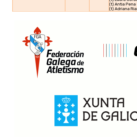
(t) Antia Pena
(t) Adriana Ria