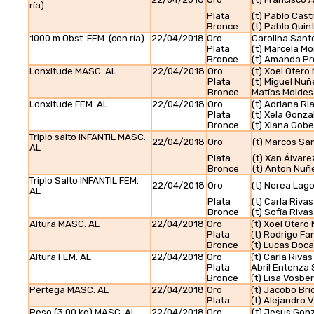
ría)
Plata
(t) Pablo Cast
Bronce
(t) Pablo Quin
1000 m Obst. FEM. (con ría)
22/04/2018
Oro
Carolina Santo
Plata
(t) Marcela M
Bronce
(t) Amanda Pr
Lonxitude MASC. AL
22/04/2018
Oro
(t) Xoel Otero
Plata
(t) Miguel Nuñ
Bronce
Matías Moldes
Lonxitude FEM. AL
22/04/2018
Oro
(t) Adriana Ri
Plata
(t) Xela Gonza
Bronce
(t) Xiana Gobe
Triplo salto INFANTIL MASC.
22/04/2018
Oro
(t) Marcos Sa
AL
Plata
(t) Xan Álvar
Bronce
(t) Anton Nuñ
Triplo Salto INFANTIL FEM.
22/04/2018
Oro
(t) Nerea Lago
AL
Plata
(t) Carla Rivas
Bronce
(t) Sofía Riva
Altura MASC. AL
22/04/2018
Oro
(t) Xoel Otero
Plata
(t) Rodrigo Fa
Bronce
(t) Lucas Doc
Altura FEM. AL
22/04/2018
Oro
(t) Carla Rivas
Plata
Abril Entenza
Bronce
(t) Lisa Vosbe
Pértega MASC. AL
22/04/2018
Oro
(t) Jacobo Bri
Plata
(t) Alejandro 
Peso (3.00 kg) MASC. AL
22/04/2018
Oro
(t) Jesus Gon