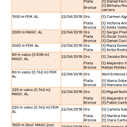
Plata
(t) Daniel Fer
(t) Birhanu R
Bronce
carrero
1000 m FEM. AL
22/04/2018
Oro
(t) Carmen Ag
Plata
(t) Victoria A
Bronce
(t) Addis Gall
2000 m MASC. AL
22/04/2018
Oro
(t) Sergio Pri
Plata
(t) Óscar Cost
Bronce
(t) Daniel Curr
2000 m FEM. AL
22/04/2018
Oro
(t) Maria Domi
Plata
(t) Antia Rodr
80 m valos (0.838 m)
22/04/2018
Oro
(t) Jacobo Bri
MASC. AL
Plata
(t) Alejandro 
Bronce
Matías Moldes
80 m valos (0.762 m) FEM.
22/04/2018
Oro
Abril Entenza
AL
Plata
(t) Xiana Gobe
Bronce
(t) Manuela G
220 m valos (0.762 m)
22/04/2018
Oro
(t) Miguel Nuñ
MASC. AL
Plata
(t) Alejandro 
Bronce
(t) Pablo Cast
220 m valos (0.762 m) FEM.
22/04/2018
Oro
(t) Carlota Sa
AL
Plata
(t) Martina He
Bronce
(t) Clara Carba
1000 m Obst. MASC.(con
22/04/2018
Oro
(t) Francisco A