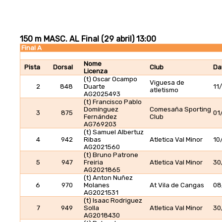
150 m MASC. AL Final (29 abril) 13:00
Final A
Nome
Pista
Dorsal
Club
Da
Licenza
(t) Oscar Ocampo
Viguesa de
2
848
Duarte
11
atletismo
AG2025493
(t) Francisco Pablo
Domínguez
Comesaña Sporting
3
875
01
Fernández
Club
AG769203
(t) Samuel Albertuz
4
942
Ribas
Atletica Val Minor
10
AG2021560
(t) Bruno Patrone
5
947
Freiria
Atletica Val Minor
30
AG2021865
(t) Anton Nuñez
6
970
Molanes
At Vila de Cangas
08
AG2021531
(t) Isaac Rodriguez
7
949
Solla
Atletica Val Minor
30
AG2018430