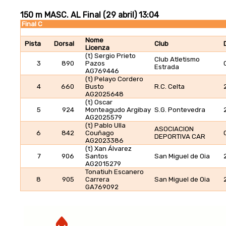
150 m MASC. AL Final (29 abril) 13:04
Final C
Nome
Pista
Dorsal
Club
Licenza
(t) Sergio Prieto
Club Atletismo
3
890
Pazos
Estrada
AG769446
(t) Pelayo Cordero
4
660
Busto
R.C. Celta
AG2025648
(t) Oscar
5
924
Monteagudo Argibay
S.G. Pontevedra
AG2025579
(t) Pablo Ulla
ASOCIACION
6
842
Couñago
DEPORTIVA CAR
AG2023386
(t) Xan Álvarez
7
906
Santos
San Miguel de Oia
AG2015279
Tonatiuh Escanero
8
905
Carrera
San Miguel de Oia
GA769092