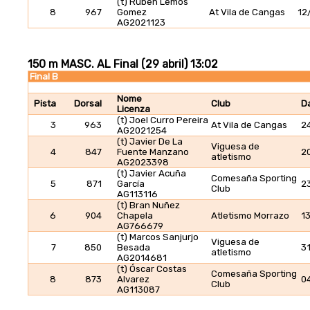
(t) Ruben Lemos
8
967
Gomez
At Vila de Cangas
12
AG2021123
150 m MASC. AL Final (29 abril) 13:02
Final B
Nome
Pista
Dorsal
Club
D
Licenza
(t) Joel Curro Pereira
3
963
At Vila de Cangas
2
AG2021254
(t) Javier De La
Viguesa de
4
847
Fuente Manzano
2
atletismo
AG2023398
(t) Javier Acuña
Comesaña Sporting
5
871
García
2
Club
AG113116
(t) Bran Nuñez
6
904
Chapela
Atletismo Morrazo
1
AG766679
(t) Marcos Sanjurjo
Viguesa de
7
850
Besada
3
atletismo
AG2014681
(t) Óscar Costas
Comesaña Sporting
8
873
Alvarez
0
Club
AG113087