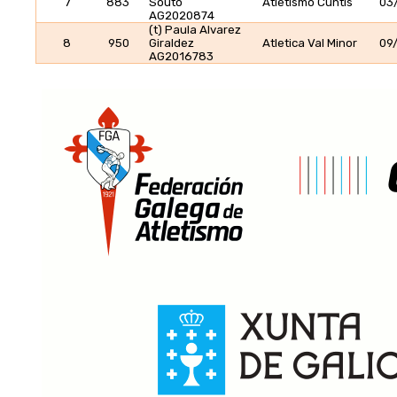
7
883
Souto
Atletismo Cuntis
03
AG2020874
(t) Paula Alvarez
8
950
Giraldez
Atletica Val Minor
09
AG2016783