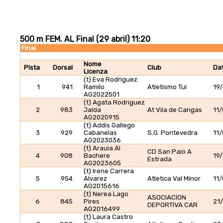
500 m FEM. AL Final (29 abril) 11:20
Final
Nome
Pista
Dorsal
Club
Dat
Licenza
(t) Eva Rodriguez
1
941
Ramilo
Atletismo Tui
19
AG2022501
(t) Agata Rodriguez
2
983
Jalda
At Vila de Cangas
11
AG2020915
(t) Addis Gallego
3
929
Cabanelas
S.G. Pontevedra
11
AG2023036
(t) Arauia Al
CD San Paio A
4
908
Bachere
19
Estrada
AG2023605
(t) Irene Carrera
5
954
Alvarez
Atletica Val Minor
11
AG2015616
(t) Nerea Lago
ASOCIACION
6
845
Pires
21
DEPORTIVA CAR
AG2016499
(t) Laura Castro