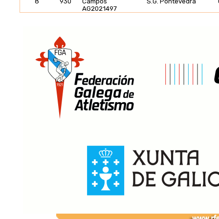
8
930
Campos
S.G. Pontevedra
AG2021497