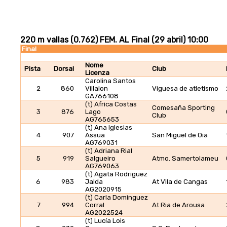
220 m vallas (0.762) FEM. AL Final (29 abril) 10:00
Final
Nome
Pista
Dorsal
Club
Licenza
Carolina Santos
2
860
Villalon
Viguesa de atletismo
GA766108
(t) Africa Costas
Comesaña Sporting
3
876
Lago
Club
AG765653
(t) Ana Iglesias
4
907
Assua
San Miguel de Oia
AG769031
(t) Adriana Rial
5
919
Salgueiro
Atmo. Samertolameu
AG769063
(t) Agata Rodriguez
6
983
Jalda
At Vila de Cangas
AG2020915
(t) Carla Dominguez
7
994
Corral
At Ria de Arousa
AG2022524
(t) Lucía Lois