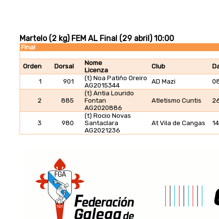
Martelo (2 kg) FEM AL Final (29 abril) 10:00
Final
Nome
Orden
Dorsal
Club
Da
Licenza
(t) Noa Patiño Oreiro
1
901
AD Mazi
0
AG2015344
(t) Antia Lourido
2
885
Fontan
Atletismo Cuntis
2
AG2020886
(t) Rocio Novas
3
980
Santaclara
At Vila de Cangas
1
AG2021236