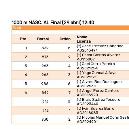
1000 m MASC. AL Final (29 abril) 12:40
Final
Nome
Pto.
Dorsal
Orden
Licenza
(t) Jose Estévez Saborido
1
839
8
AG2018491
(t) Óscar Costas Alvarez
2
873
9
AG113087
(t) Joel Curro Pereira
3
963
4
AG2021254
(t) Yago Juncal Alfaya
4
965
3
AG2021121
(t) Alvaro Bea Dominguez
5
986
6
AG2025310
(t) Angel Perez Cantero
6
849
7
AG2018920
(t) Brais Suárez Tesouro
915
5
AG2023440
(t) Iván Suarez Barro
912
1
AG2018083
(t) Nicolás Manuel Cons Gest
938
2
AG2024901