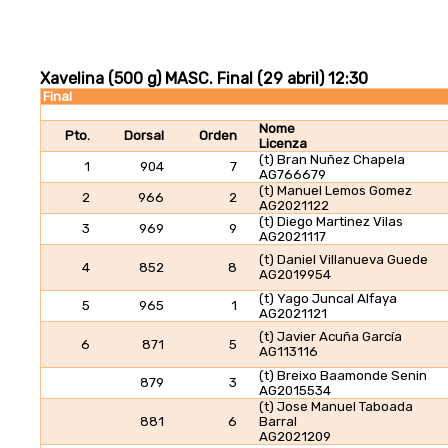
Xavelina (500 g) MASC. Final (29 abril) 12:30
Final
Nome
Pto.
Dorsal
Orden
Licenza
(t) Bran Nuñez Chapela
1
904
7
AG766679
(t) Manuel Lemos Gomez
2
966
2
AG2021122
(t) Diego Martinez Vilas
3
969
9
AG2021117
(t) Daniel Villanueva Guede
4
852
8
AG2019954
(t) Yago Juncal Alfaya
5
965
1
AG2021121
(t) Javier Acuña García
6
871
5
AG113116
(t) Breixo Baamonde Senin
879
3
AG2015534
(t) Jose Manuel Taboada
881
6
Barral
AG2021209