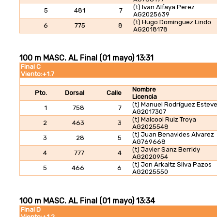
(t) Ivan Alfaya Perez
5
481
7
AG2025639
(t) Hugo Dominguez Lindo
6
775
8
AG2018178
100 m MASC. AL Final (01 mayo) 13:31
Final C
Viento:+1.7
Nombre
Pto.
Dorsal
Calle
Licencia
(t) Manuel Rodríguez Estev
1
758
7
AG2017307
(t) Maicool Ruiz Troya
2
463
3
AG2025548
(t) Juan Benavides Alvarez
3
28
5
AG769668
(t) Javier Sanz Berridy
4
777
4
AG2020954
(t) Jon Arkaitz Silva Pazos
5
466
6
AG2025550
100 m MASC. AL Final (01 mayo) 13:34
Final D
Viento:+1.2