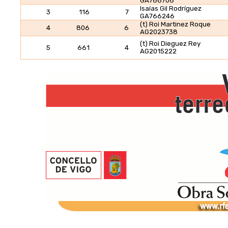
GA768708
Isaías Gil Rodríguez
3
116
7
GA766246
(t) Roi Martinez Roque
4
806
6
AG2023738
(t) Roi Dieguez Rey
5
661
4
AG2015222