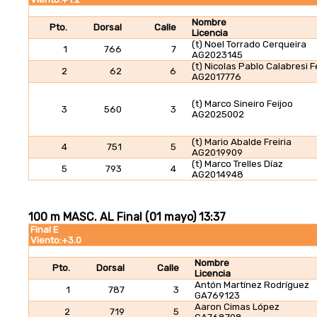
Nombre
Pto.
Dorsal
Calle
Licencia
(t) Noel Torrado Cerqueira
1
766
7
AG2023145
(t) Nicolas Pablo Calabresi 
2
62
6
AG2017776
(t) Marco Sineiro Feijoo
3
560
3
AG2025002
(t) Mario Abalde Freiria
4
751
5
AG2019909
(t) Marco Trelles Díaz
5
793
4
AG2014948
100 m MASC. AL Final (01 mayo) 13:37
Final E
Viento:+3.0
Nombre
Pto.
Dorsal
Calle
Licencia
Antón Martínez Rodríguez
1
787
3
GA769123
Aaron Cimas López
2
719
5