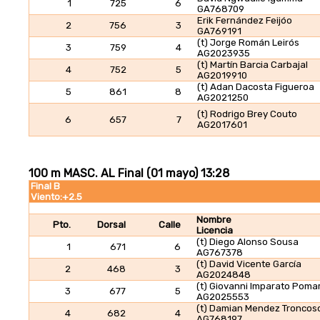
1
725
6
GA768709
Erik Fernández Feijóo
2
756
3
GA769191
(t) Jorge Román Leirós
3
759
4
AG2023935
(t) Martín Barcia Carbajal
4
752
5
AG2019910
(t) Adan Dacosta Figueroa
5
861
8
AG2021250
(t) Rodrigo Brey Couto
6
657
7
AG2017601
100 m MASC. AL Final (01 mayo) 13:28
Final B
Viento:+2.5
Nombre
Pto.
Dorsal
Calle
Licencia
(t) Diego Alonso Sousa
1
671
6
AG767378
(t) David Vicente García
2
468
3
AG2024848
(t) Giovanni Imparato Poma
3
677
5
AG2025553
(t) Damian Mendez Troncos
4
682
4
AG768197