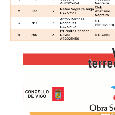
AG2025454
Negreira
Club
Mateo Negreira Teiga
2
713
2
Atletismo
GA769137
Negreira
Antón Martínez
S.G.
3
787
1
Rodríguez
Pontevedra
GA769123
(t) Pedro Sanchon
4
760
3
Novoa
R.C. Celta
AG2025450