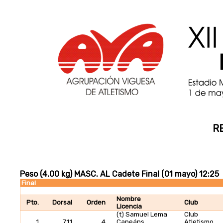
R
Peso (4.00 kg) MASC. AL Cadete Final (01 mayo) 12:25
Final
Nombre
Pto.
Dorsal
Orden
Club
Licencia
(t) Samuel Lema
Club
1
711
4
Capeáns
Atletismo