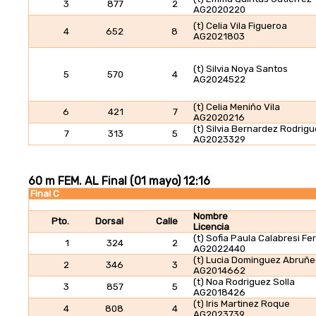
3
877
2
AG2020220
(t) Celia Vila Figueroa
4
652
8
AG2021803
(t) Silvia Noya Santos
5
570
4
AG2024522
(t) Celia Meniño Vila
6
421
7
AG2020216
(t) Silvia Bernardez Rodrig
7
313
5
AG2023329
60 m FEM. AL Final (01 mayo) 12:16
Final C
Nombre
Pto.
Dorsal
Calle
Licencia
(t) Sofia Paula Calabresi Fe
1
324
2
AG2022440
(t) Lucia Dominguez Abruñ
2
346
3
AG2014662
(t) Noa Rodriguez Solla
3
857
5
AG2018426
(t) Iris Martinez Roque
4
808
4
AG2023739