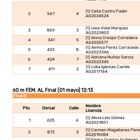
(t) Celia Castro Padin
2
567
4
AG2024524
(t) Uxia Vidal Marquez
3
859
3
AG2023853
(t) Anna Crespo Corredera
4
341
5
AG2025577
(t) Ainhoa Perez Carracedo
5
433
8
AG2023346
(t) Adriana Nuñez Garcia
6
424
7
AG2023345
(t) Lidia Iglesias Caride
7
411
2
AG2017164
60 m FEM. AL Final (01 mayo) 12:13
Final B
Nombre
Pto.
Dorsal
Calle
Licencia
(t) Alicia Leis Gómez
1
625
6
AG2021801
(t) Carmen Magallanes Per
2
873
3
AG2015084
(t) Emma Quintas Gutierrez