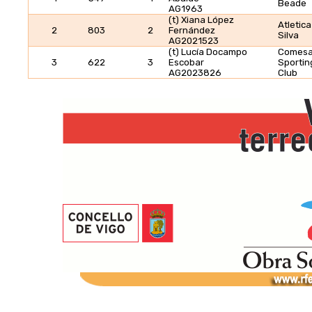
Beade
AG1963
(t) Xiana López
Atletica
2
803
2
Fernández
Silva
AG2021523
(t) Lucía Docampo
Comes
3
622
3
Escobar
Sportin
AG2023826
Club