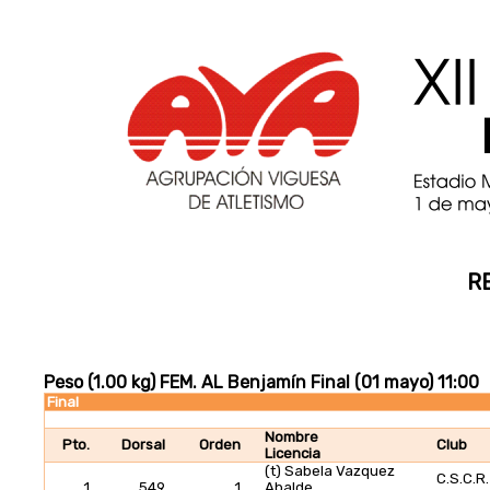
R
Peso (1.00 kg) FEM. AL Benjamín Final (01 mayo) 11:00
Final
Nombre
Pto.
Dorsal
Orden
Club
Licencia
(t) Sabela Vazquez
C.S.C.R.
1
549
1
Abalde