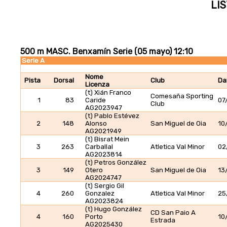
LIS
500 m MASC. Benxamín Serie (05 mayo) 12:10
Serie A
Nome
Pista
Dorsal
Club
Da
Licenza
(t) Xián Franco
Comesaña Sporting
1
83
Caride
07
Club
AG2023947
(t) Pablo Estévez
2
148
Alonso
San Miguel de Oia
10
AG2021949
(t) Bisrat Mein
3
263
Carballal
Atletica Val Minor
02
AG2023814
(t) Petros González
3
149
Otero
San Miguel de Oia
13
AG2024747
(t) Sergio Gil
4
260
Gonzalez
Atletica Val Minor
25
AG2023824
(t) Hugo González
CD San Paio A
4
160
Porto
10
Estrada
AG2025430