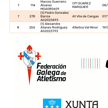
Marcos Guerreiro
CPI SUAREZ
7
114
Álvarez
08/
MARQUIER
MGA080609
(t) Pedro Gonzalez
7
278
Barcia
At Vila de Cangas
07/
AG2023493
(t) Alexandre
8
256
Atanes Rodriguez
Atletica Val Minor
19/
AG2023793