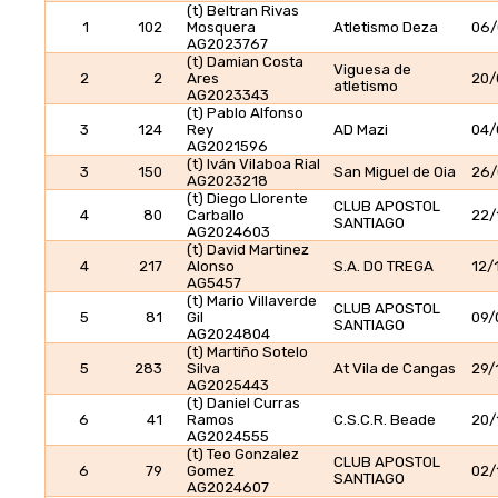
(t) Beltran Rivas
1
102
Mosquera
Atletismo Deza
06/
AG2023767
(t) Damian Costa
Viguesa de
2
2
Ares
20/
atletismo
AG2023343
(t) Pablo Alfonso
3
124
Rey
AD Mazi
04/
AG2021596
(t) Iván Vilaboa Rial
3
150
San Miguel de Oia
26/
AG2023218
(t) Diego Llorente
CLUB APOSTOL
4
80
Carballo
22/
SANTIAGO
AG2024603
(t) David Martinez
4
217
Alonso
S.A. DO TREGA
12/
AG5457
(t) Mario Villaverde
CLUB APOSTOL
5
81
Gil
09/
SANTIAGO
AG2024804
(t) Martiño Sotelo
5
283
Silva
At Vila de Cangas
29/
AG2025443
(t) Daniel Curras
6
41
Ramos
C.S.C.R. Beade
20/
AG2024555
(t) Teo Gonzalez
CLUB APOSTOL
6
79
Gomez
02/
SANTIAGO
AG2024607