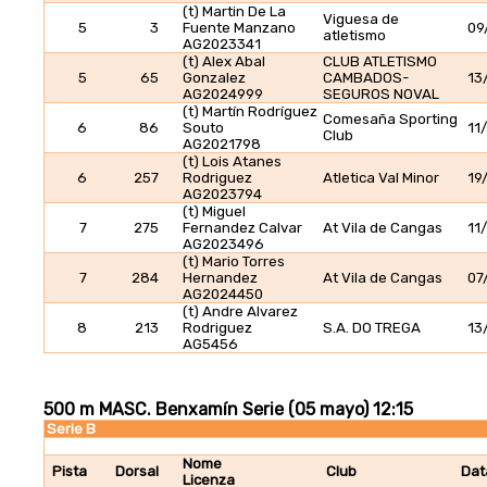
(t) Martin De La
Viguesa de
5
3
Fuente Manzano
09
atletismo
AG2023341
(t) Alex Abal
CLUB ATLETISMO
5
65
Gonzalez
CAMBADOS-
13
AG2024999
SEGUROS NOVAL
(t) Martín Rodríguez
Comesaña Sporting
6
86
Souto
11
Club
AG2021798
(t) Lois Atanes
6
257
Rodriguez
Atletica Val Minor
19
AG2023794
(t) Miguel
7
275
Fernandez Calvar
At Vila de Cangas
11
AG2023496
(t) Mario Torres
7
284
Hernandez
At Vila de Cangas
07
AG2024450
(t) Andre Alvarez
8
213
Rodriguez
S.A. DO TREGA
13
AG5456
500 m MASC. Benxamín Serie (05 mayo) 12:15
Serie B
Nome
Pista
Dorsal
Club
Dat
Licenza