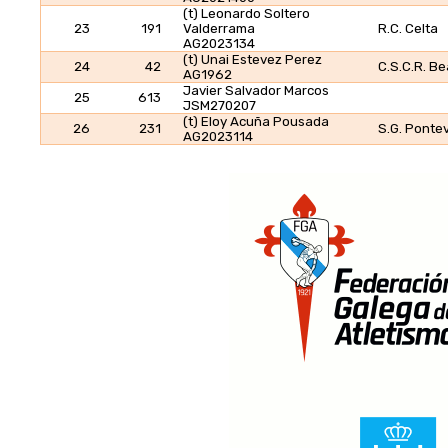
(t) Leonardo Soltero
23
191
Valderrama
R.C. Celta
AG2023134
(t) Unai Estevez Perez
24
42
C.S.C.R. B
AG1962
Javier Salvador Marcos
25
613
JSM270207
(t) Eloy Acuña Pousada
26
231
S.G. Ponte
AG2023114