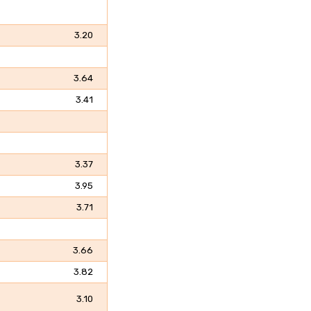
3.20
3.64
3.41
3.37
3.95
3.71
3.66
3.82
3.10