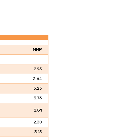
MMP
2.95
3.64
3.23
3.73
2.81
2.30
3.15