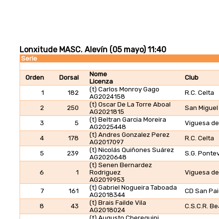
Lonxitude MASC. Alevín (05 mayo) 11:40
Serie
Nome
Orden
Dorsal
Club
Licenza
(t) Carlos Monroy Gago
1
182
R.C. Celta
AG2024158
(t) Oscar De La Torre Aboal
2
250
San Miguel
AG2021815
(t) Beltran Garcia Moreira
3
5
Viguesa de
AG2025448
(t) Andres Gonzalez Perez
4
178
R.C. Celta
AG2017097
(t) Nicolás Quiñones Suárez
5
239
S.G. Ponte
AG2020648
(t) Senen Bernardez
6
1
Rodriguez
Viguesa de
AG2019953
(t) Gabriel Nogueira Taboada
7
161
CD San Pai
AG2018344
(t) Brais Failde Vila
8
43
C.S.C.R. B
AG2018024
(t) Augusto Chereguini