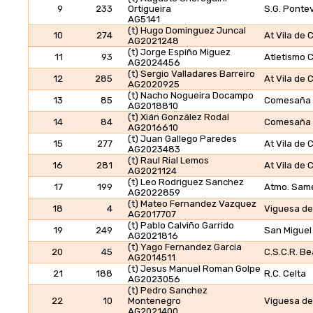
9
233
Ortigueira
S.G. Ponte
AG5141
(t) Hugo Dominguez Juncal
10
274
At Vila de
AG2021248
(t) Jorge Espiño Miguez
11
93
Atletismo 
AG2024456
(t) Sergio Valladares Barreiro
12
285
At Vila de
AG2020925
(t) Nacho Nogueira Docampo
13
85
Comesaña 
AG2018810
(t) Xián González Rodal
14
84
Comesaña 
AG2016610
(t) Juan Gallego Paredes
15
277
At Vila de
AG2023483
(t) Raul Rial Lemos
16
281
At Vila de
AG2021124
(t) Leo Rodriguez Sanchez
17
199
Atmo. Sam
AG2022859
(t) Mateo Fernandez Vazquez
18
4
Viguesa de
AG2017707
(t) Pablo Calviño Garrido
19
249
San Miguel
AG2021816
(t) Yago Fernandez Garcia
20
45
C.S.C.R. B
AG2014511
(t) Jesus Manuel Roman Golpe
21
188
R.C. Celta
AG2023056
(t) Pedro Sanchez
22
10
Montenegro
Viguesa de
AG2021400