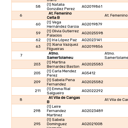
(t) Natalia
58
AG2019861
González Perez
At. Femenino
6
At. Femenino
Celta B
(t) Vega
60
AG2019879
Hernández Garcia
(t) Olivia Gutierrez
59
AG2025598
Palacios
62
(t) Iria López Paz
AG2023141
(t) Xiana Vazquez
63
AG2019856
Filgueiras
Atmo.
Atmo.
7
Samertolameu
Samertolam
(t) Martina
203
AG2025583
Bernardez Baston
(t) Carla Mendez
205
AG5412
Perez
(t) Sabela Pena
209
AG2025582
Fernandez
(t) Emma Rial
211
AG2022292
Salgueiro
At Vila de Cangas
8
At Vila de C
B
(t) Leire
298
Fernandez
AG2023489
Martinez
(t) Sabela
295
Dominguez
AG2021008