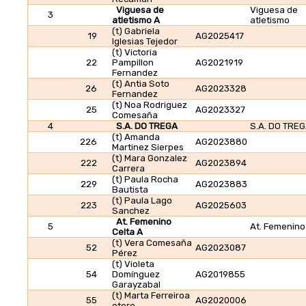
Viguesa de
Viguesa de
3
atletismo A
atletismo
(t) Gabriela
19
AG2025417
Iglesias Tejedor
(t) Victoria
22
Pampillon
AG2021919
Fernandez
(t) Antia Soto
26
AG2023328
Fernandez
(t) Noa Rodriguez
25
AG2023327
Comesaña
4
S.A. DO TREGA
S.A. DO TRE
(t) Amanda
226
AG2023880
Martinez Sierpes
(t) Mara Gonzalez
222
AG2023894
Carrera
(t) Paula Rocha
229
AG2023883
Bautista
(t) Paula Lago
223
AG2025603
Sanchez
At. Femenino
5
At. Femenino
Celta A
(t) Vera Comesaña
52
AG2023087
Pérez
(t) Violeta
54
Domínguez
AG2019855
Garayzabal
(t) Marta Ferreiroa
55
AG2020006
otero