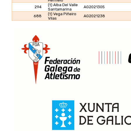
Hermelo
(t) Alba Del Valle
294
AG2021305
Santamarina
(t) Vega Piñeiro
688
AG2021238
Vilas