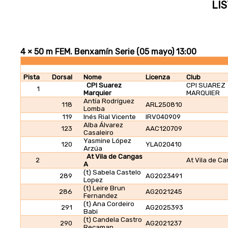
LIS
4 × 50 m FEM. Benxamín Serie (05 mayo) 13:00
Pista
Dorsal
Nome
Licenza
Club
CPI Suarez
CPI SUAREZ
1
Marquier
MARQUIER
Antía Rodríguez
118
ARL250810
Lomba
119
Inés Rial Vicente
IRV040909
Alba Álvarez
123
AAC120709
Casaleiro
Yasmine López
120
YLA020410
Arzúa
At Vila de Cangas
2
At Vila de C
A
(t) Sabela Castelo
289
AG2023491
Lopez
(t) Leire Brun
286
AG2021245
Fernandez
(t) Ana Cordeiro
291
AG2025393
Babi
(t) Candela Castro
290
AG2021237
Recaman