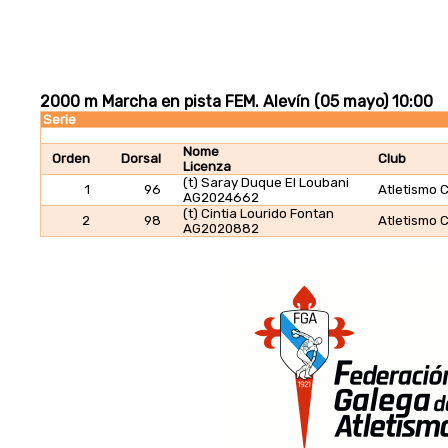
2000 m Marcha en pista FEM. Alevín (05 mayo) 10:00
Serie
Nome
Orden
Dorsal
Club
Licenza
(t) Saray Duque El Loubani
1
96
Atletismo 
AG2024662
(t) Cintia Lourido Fontan
2
98
Atletismo 
AG2020882