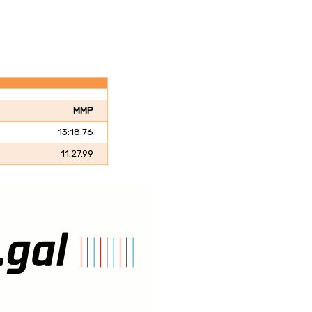
MMP
13:18.76
11:27.99