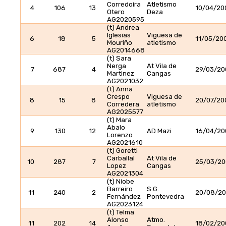
Corredoira
Atletismo
4
106
13
10/04/20
Otero
Deza
AG2020595
(t) Andrea
Iglesias
Viguesa de
6
18
5
11/05/20
Mouriño
atletismo
AG2014668
(t) Sara
Nerga
At Vila de
7
687
4
29/03/20
Martinez
Cangas
AG2021032
(t) Anna
Crespo
Viguesa de
8
15
8
20/07/20
Corredera
atletismo
AG2025577
(t) Mara
Abalo
9
130
12
AD Mazi
16/04/20
Lorenzo
AG2021610
(t) Goretti
Carballal
At Vila de
10
287
7
25/03/2
Lopez
Cangas
AG2021304
(t) Niobe
Barreiro
S.G.
11
240
2
20/08/20
Fernández
Pontevedra
AG2023124
(t) Telma
Alonso
Atmo.
11
202
14
18/02/20