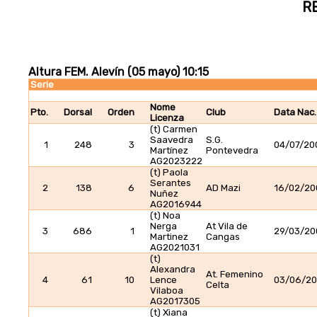
R
Altura FEM. Alevín (05 mayo) 10:15
Serie
Nome
Pto.
Dorsal
Orden
Club
Data Nac.
Licenza
(t) Carmen
Saavedra
S.G.
1
248
3
04/07/20
Martínez
Pontevedra
AG2023222
(t) Paola
Serantes
2
138
6
AD Mazi
16/02/20
Nuñez
AG2016944
(t) Noa
Nerga
At Vila de
3
686
1
29/03/20
Martinez
Cangas
AG2021031
(t)
Alexandra
At. Femenino
4
61
10
Lence
03/06/20
Celta
Vilaboa
AG2017305
(t) Xiana