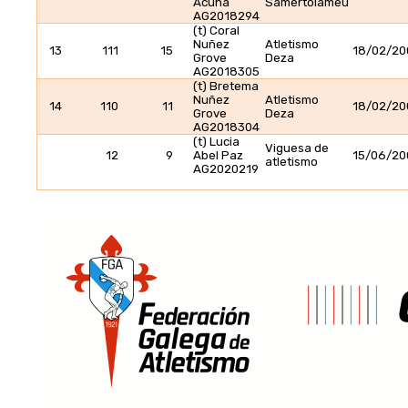
Acuña
Samertolameu
AG2018294
(t) Coral
Nuñez
Atletismo
13
111
15
18/02/20
Grove
Deza
AG2018305
(t) Bretema
Nuñez
Atletismo
14
110
11
18/02/20
Grove
Deza
AG2018304
(t) Lucia
Viguesa de
12
9
Abel Paz
15/06/20
atletismo
AG2020219