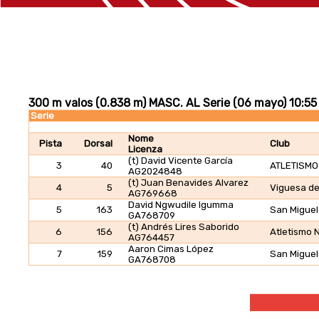
300 m valos (0.838 m) MASC. AL Serie (06 mayo) 10:55
Serie
Nome
Pista
Dorsal
Club
Licenza
(t) David Vicente García
3
40
ATLETISMO
AG2024848
(t) Juan Benavides Alvarez
4
5
Viguesa de
AG769668
David Ngwudile Igumma
5
163
San Miguel
GA768709
(t) Andrés Lires Saborido
6
156
Atletismo 
AG764457
Aaron Cimas López
7
159
San Miguel
GA768708