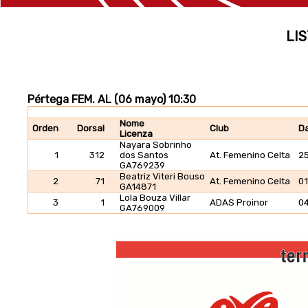
LIS
Pértega FEM. AL (06 mayo) 10:30
Nome
Orden
Dorsal
Club
Da
Licenza
Nayara Sobrinho
1
312
dos Santos
At. Femenino Celta
2
GA769239
Beatriz Viteri Bouso
2
71
At. Femenino Celta
0
GA14871
Lola Bouza Villar
3
1
ADAS Proinor
0
GA769009