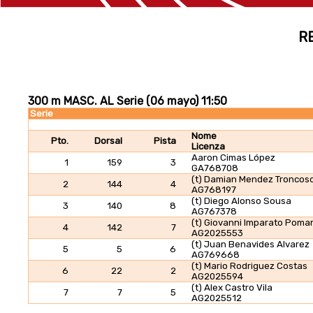
R
300 m MASC. AL Serie (06 mayo) 11:50
Serie
Nome
Pto.
Dorsal
Pista
Licenza
Aaron Cimas López
1
159
3
GA768708
(t) Damian Mendez Troncos
2
144
4
AG768197
(t) Diego Alonso Sousa
3
140
8
AG767378
(t) Giovanni Imparato Poma
4
142
7
AG2025553
(t) Juan Benavides Alvarez
5
5
6
AG769668
(t) Mario Rodriguez Costas
6
22
2
AG2025594
(t) Alex Castro Vila
7
7
5
AG2025512