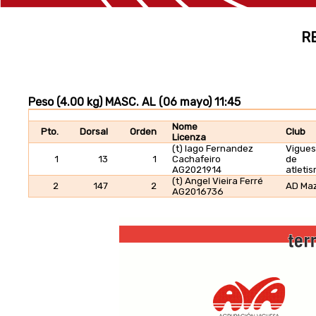
R
Peso (4.00 kg) MASC. AL (06 mayo) 11:45
Nome
Pto.
Dorsal
Orden
Club
Licenza
(t) Iago Fernandez
Vigue
1
13
1
Cachafeiro
de
AG2021914
atleti
(t) Angel Vieira Ferré
2
147
2
AD Maz
AG2016736