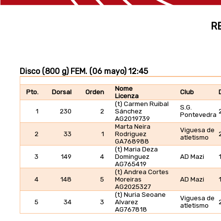
R
Disco (800 g) FEM. (06 mayo) 12:45
Nome
Pto.
Dorsal
Orden
Club
Licenza
(t) Carmen Ruibal
S.G.
1
230
2
Sánchez
Pontevedra
AG2019739
Marta Neira
Viguesa de
2
33
1
Rodriguez
atletismo
GA768988
(t) Maria Deza
3
149
4
Dominguez
AD Mazi
AG765419
(t) Andrea Cortes
4
148
5
Moreiras
AD Mazi
AG2025327
(t) Nuria Seoane
Viguesa de
5
34
3
Alvarez
atletismo
AG767818