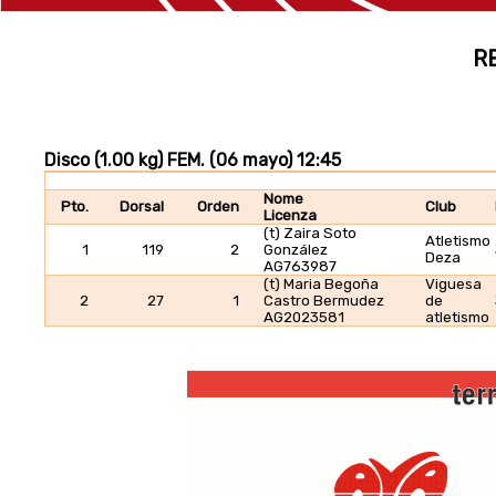
R
Disco (1.00 kg) FEM. (06 mayo) 12:45
Nome
Pto.
Dorsal
Orden
Club
Licenza
(t) Zaira Soto
Atletismo
1
119
2
González
Deza
AG763987
(t) Maria Begoña
Viguesa
2
27
1
Castro Bermudez
de
AG2023581
atletismo