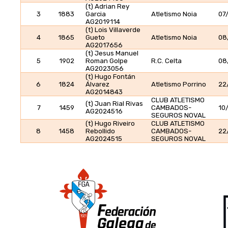
(t) Adrian Rey
3
1883
Garcia
Atletismo Noia
07
AG2019114
(t) Lois Villaverde
4
1865
Gueto
Atletismo Noia
08
AG2017656
(t) Jesus Manuel
5
1902
Roman Golpe
R.C. Celta
08
AG2023056
(t) Hugo Fontán
6
1824
Álvarez
Atletismo Porrino
22
AG2014843
CLUB ATLETISMO
(t) Juan Rial Rivas
7
1459
CAMBADOS-
10
AG2024516
SEGUROS NOVAL
(t) Hugo Riveiro
CLUB ATLETISMO
8
1458
Rebollido
CAMBADOS-
22
AG2024515
SEGUROS NOVAL