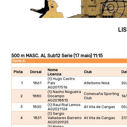
LIS
500 m MASC. AL Sub12 Serie (17 maio) 11:15
Serie A
Nome
Pista
Dorsal
Club
Dat
Licenza
(t) Hugo Castro
1
1861
Pais
Atletismo Noia
20
AG2017516
(t) Nacho Nogueira
Comesaña Sporting
2
1880
Docampo
14
Club
AG2018810
(t) Raul Rial Lemos
3
1830
At Vila de Cangas
05
AG2021124
(t) Sergio
4
1831
Valladares Barreiro
At Vila de Cangas
27
AG2020925
(t) Mateo