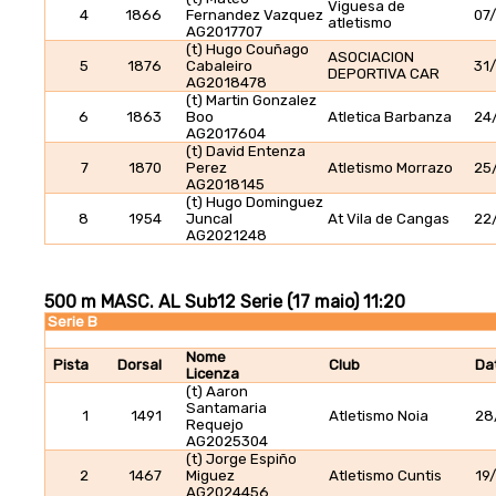
Viguesa de
4
1866
Fernandez Vazquez
07
atletismo
AG2017707
(t) Hugo Couñago
ASOCIACION
5
1876
Cabaleiro
31
DEPORTIVA CAR
AG2018478
(t) Martin Gonzalez
6
1863
Boo
Atletica Barbanza
24
AG2017604
(t) David Entenza
7
1870
Perez
Atletismo Morrazo
25
AG2018145
(t) Hugo Dominguez
8
1954
Juncal
At Vila de Cangas
22
AG2021248
500 m MASC. AL Sub12 Serie (17 maio) 11:20
Serie B
Nome
Pista
Dorsal
Club
Da
Licenza
(t) Aaron
Santamaria
1
1491
Atletismo Noia
28
Requejo
AG2025304
(t) Jorge Espiño
2
1467
Miguez
Atletismo Cuntis
19
AG2024456