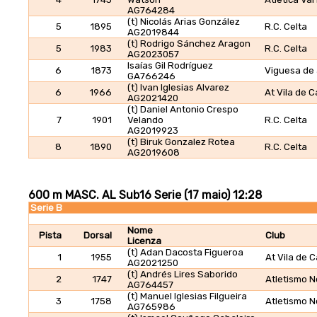
AG764284
(t) Nicolás Arias González
5
1895
R.C. Celta
AG2019844
(t) Rodrigo Sánchez Aragon
5
1983
R.C. Celta
AG2023057
Isaías Gil Rodríguez
6
1873
Viguesa de 
GA766246
(t) Ivan Iglesias Alvarez
6
1966
At Vila de 
AG2021420
(t) Daniel Antonio Crespo
7
1901
Velando
R.C. Celta
AG2019923
(t) Biruk Gonzalez Rotea
8
1890
R.C. Celta
AG2019608
600 m MASC. AL Sub16 Serie (17 maio) 12:28
Serie B
Nome
Pista
Dorsal
Club
Licenza
(t) Adan Dacosta Figueroa
1
1955
At Vila de 
AG2021250
(t) Andrés Lires Saborido
2
1747
Atletismo N
AG764457
(t) Manuel Iglesias Filgueira
3
1758
Atletismo N
AG765986