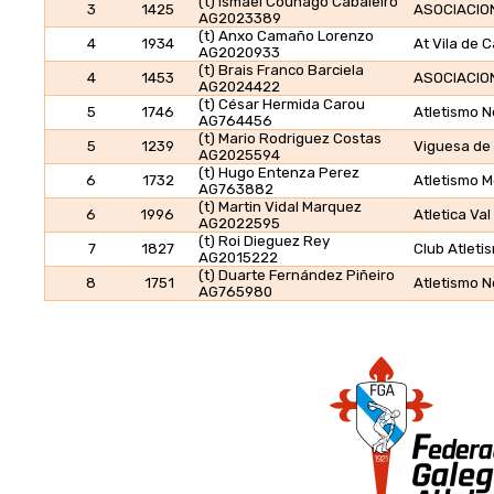
(t) Ismael Couñago Cabaleiro
3
1425
ASOCIACIO
AG2023389
(t) Anxo Camaño Lorenzo
4
1934
At Vila de 
AG2020933
(t) Brais Franco Barciela
4
1453
ASOCIACIO
AG2024422
(t) César Hermida Carou
5
1746
Atletismo N
AG764456
(t) Mario Rodriguez Costas
5
1239
Viguesa de 
AG2025594
(t) Hugo Entenza Perez
6
1732
Atletismo 
AG763882
(t) Martin Vidal Marquez
6
1996
Atletica Val
AG2022595
(t) Roi Dieguez Rey
7
1827
Club Atleti
AG2015222
(t) Duarte Fernández Piñeiro
8
1751
Atletismo N
AG765980