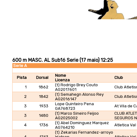
600 m MASC. AL Sub16 Serie (17 maio) 12:25
Serie A
Nome
Pista
Dorsal
Club
Licenza
(t) Rodrigo Brey Couto
1
1862
Club Atleti
AG2017601
(t) Semahegn Alonso Rey
2
1842
Club Atleti
AG2016147
Lope Quinteiro Pena
3
1933
At Vila de 
GA768723
(t) Marco Sineiro Feijoo
CLUB ATLE
3
1480
AG2025002
SEGUROS 
(t) Abel Dominguez Marquez
4
1736
Atletica Val
AG764210
(t) Zekarias Fernandez-arroyo
4
1743
Watson
Atletica Val