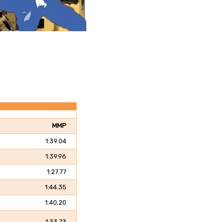
MMP
1:39.04
1:39.96
1:27.77
1:44.35
1:40.20
1:33.73