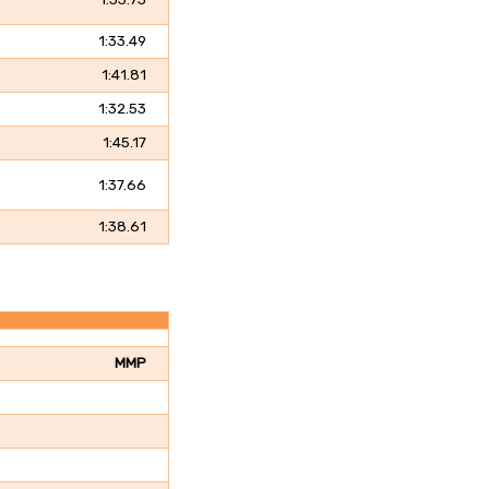
1:33.49
1:41.81
1:32.53
1:45.17
1:37.66
1:38.61
MMP