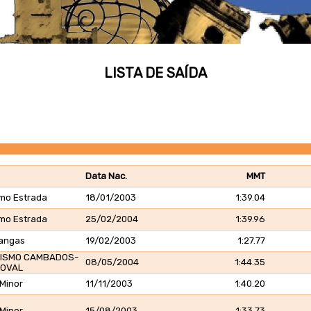
LISTA DE SAÍDA
Data Nac.
MMT
smo Estrada
18/01/2003
1:39.04
smo Estrada
25/02/2004
1:39.96
Cangas
19/02/2003
1:27.77
TISMO CAMBADOS-
08/05/2004
1:44.35
NOVAL
 Minor
11/11/2003
1:40.20
 Minor
15/08/2003
1:33.73