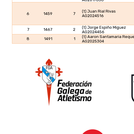
(t) Juan Rial Rivas
6
1459
7
AG2024516
(t) Jorge Espiño Miguez
7
1467
2
AG2024456
(t) Aaron Santamaria Reque
8
1491
1
AG2025304