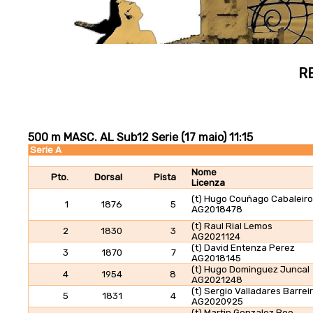
R
500 m MASC. AL Sub12 Serie (17 maio) 11:15
Serie A
Nome
Pto.
Dorsal
Pista
Licenza
(t) Hugo Couñago Cabaleiro
1
1876
5
AG2018478
(t) Raul Rial Lemos
2
1830
3
AG2021124
(t) David Entenza Perez
3
1870
7
AG2018145
(t) Hugo Dominguez Juncal
4
1954
8
AG2021248
(t) Sergio Valladares Barrei
5
1831
4
AG2020925
(t) Martin Gonzalez Boo