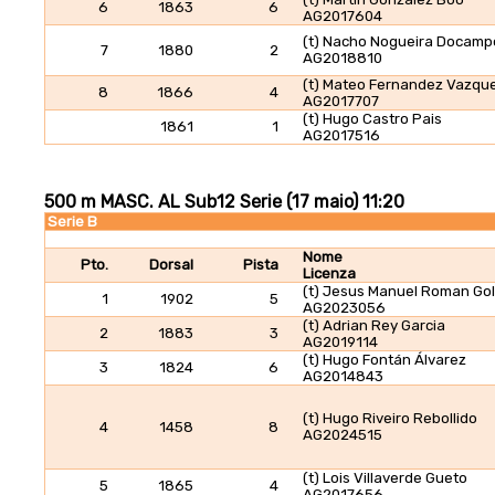
6
1863
6
AG2017604
(t) Nacho Nogueira Docamp
7
1880
2
AG2018810
(t) Mateo Fernandez Vazqu
8
1866
4
AG2017707
(t) Hugo Castro Pais
1861
1
AG2017516
500 m MASC. AL Sub12 Serie (17 maio) 11:20
Serie B
Nome
Pto.
Dorsal
Pista
Licenza
(t) Jesus Manuel Roman Go
1
1902
5
AG2023056
(t) Adrian Rey Garcia
2
1883
3
AG2019114
(t) Hugo Fontán Álvarez
3
1824
6
AG2014843
(t) Hugo Riveiro Rebollido
4
1458
8
AG2024515
(t) Lois Villaverde Gueto
5
1865
4
AG2017656