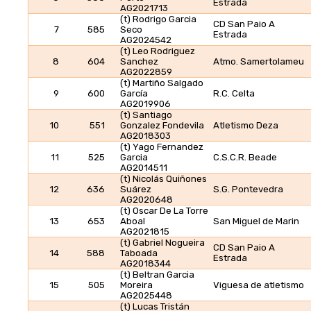
Estrada
AG2021713
(t) Rodrigo Garcia
CD San Paio A
7
585
Seco
Estrada
AG2024542
(t) Leo Rodriguez
8
604
Sanchez
Atmo. Samertolameu
AG2022859
(t) Martiño Salgado
9
600
García
R.C. Celta
AG2019906
(t) Santiago
10
551
Gonzalez Fondevila
Atletismo Deza
AG2018303
(t) Yago Fernandez
11
525
Garcia
C.S.C.R. Beade
AG2014511
(t) Nicolás Quiñones
12
636
Suárez
S.G. Pontevedra
AG2020648
(t) Oscar De La Torre
13
653
Aboal
San Miguel de Marin
AG2021815
(t) Gabriel Nogueira
CD San Paio A
14
588
Taboada
Estrada
AG2018344
(t) Beltran Garcia
15
505
Moreira
Viguesa de atletismo
AG2025448
(t) Lucas Tristán