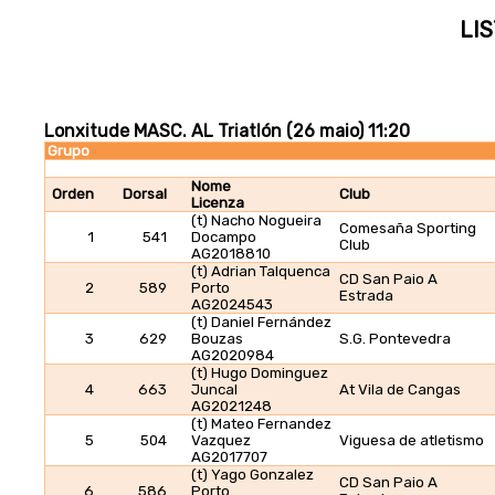
LIS
Lonxitude MASC. AL Triatlón (26 maio) 11:20
Grupo
Nome
Orden
Dorsal
Club
Licenza
(t) Nacho Nogueira
Comesaña Sporting
1
541
Docampo
Club
AG2018810
(t) Adrian Talquenca
CD San Paio A
2
589
Porto
Estrada
AG2024543
(t) Daniel Fernández
3
629
Bouzas
S.G. Pontevedra
AG2020984
(t) Hugo Dominguez
4
663
Juncal
At Vila de Cangas
AG2021248
(t) Mateo Fernandez
5
504
Vazquez
Viguesa de atletismo
AG2017707
(t) Yago Gonzalez
CD San Paio A
6
586
Porto