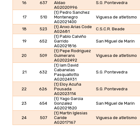
16
637
Aldao
S.G. Pontevedra
AG2020996
(t) Pedro Sanchez
17
510
Montenegro
Viguesa de atletismo
AG2021400
(t) Anxo Arias Code
18
523
C.S.C.R. Beade
AG2681
(t) Pablo Calviño
19
652
Garrido
San Miguel de Marin
AG2021816
(t) Pepe Rodriguez
20
509
Guimerans
Viguesa de atletismo
AG2022492
(t) Iam David
Cabanelas
21
632
S.G. Pontevedra
Pasquallotto
AG2024931
(t) Eloy Acuña
22
626
Pousada
S.G. Pontevedra
AG2023114
(t) Yago Garcia
23
654
Gonzalez
San Miguel de Marin
AG2021820
(t) Martin Iglesias
24
507
Caride
Viguesa de atletismo
AG2017167