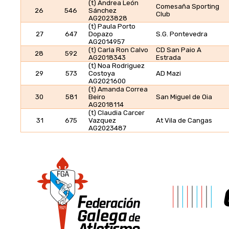
(t) Andrea León
Comesaña Sporting
26
546
Sánchez
Club
AG2023828
(t) Paula Porto
27
647
Dopazo
S.G. Pontevedra
AG2014957
(t) Carla Ron Calvo
CD San Paio A
28
592
AG2018343
Estrada
(t) Noa Rodriguez
29
573
Costoya
AD Mazi
AG2021600
(t) Amanda Correa
30
581
Beiro
San Miguel de Oia
AG2018114
(t) Claudia Carcer
31
675
Vazquez
At Vila de Cangas
AG2023487