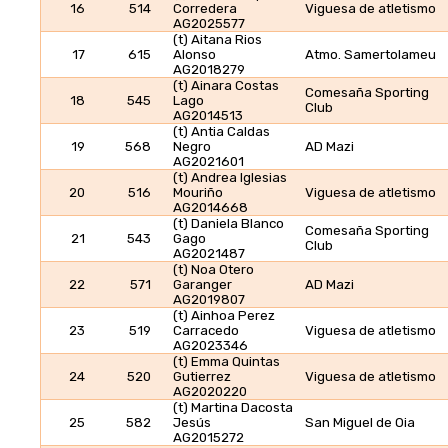
16
514
Corredera
Viguesa de atletismo
AG2025577
(t) Aitana Rios
17
615
Alonso
Atmo. Samertolameu
AG2018279
(t) Ainara Costas
Comesaña Sporting
18
545
Lago
Club
AG2014513
(t) Antia Caldas
19
568
Negro
AD Mazi
AG2021601
(t) Andrea Iglesias
20
516
Mouriño
Viguesa de atletismo
AG2014668
(t) Daniela Blanco
Comesaña Sporting
21
543
Gago
Club
AG2021487
(t) Noa Otero
22
571
Garanger
AD Mazi
AG2019807
(t) Ainhoa Perez
23
519
Carracedo
Viguesa de atletismo
AG2023346
(t) Emma Quintas
24
520
Gutierrez
Viguesa de atletismo
AG2020220
(t) Martina Dacosta
25
582
Jesús
San Miguel de Oia
AG2015272