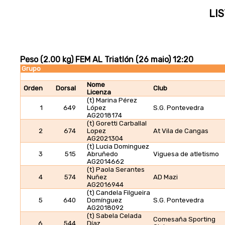
LIS
Peso (2.00 kg) FEM AL Triatlón (26 maio) 12:20
Grupo
Nome
Orden
Dorsal
Club
Licenza
(t) Marina Pérez
1
649
López
S.G. Pontevedra
AG2018174
(t) Goretti Carballal
2
674
Lopez
At Vila de Cangas
AG2021304
(t) Lucia Dominguez
3
515
Abruñedo
Viguesa de atletismo
AG2014662
(t) Paola Serantes
4
574
Nuñez
AD Mazi
AG2016944
(t) Candela Filgueira
5
640
Domínguez
S.G. Pontevedra
AG2018092
(t) Sabela Celada
Comesaña Sporting
6
544
Díaz