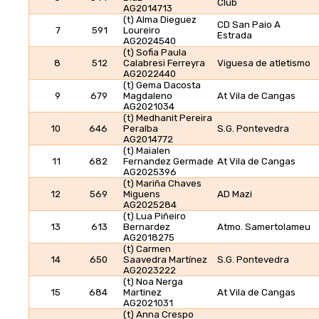
Club
AG2014713
(t) Alma Dieguez
CD San Paio A
7
591
Loureiro
Estrada
AG2024540
(t) Sofia Paula
8
512
Calabresi Ferreyra
Viguesa de atletismo
AG2022440
(t) Gema Dacosta
9
679
Magdaleno
At Vila de Cangas
AG2021034
(t) Medhanit Pereira
10
646
Peralba
S.G. Pontevedra
AG2014772
(t) Maialen
11
682
Fernandez Germade
At Vila de Cangas
AG2025396
(t) Mariña Chaves
12
569
Miguens
AD Mazi
AG2025284
(t) Lua Piñeiro
13
613
Bernardez
Atmo. Samertolameu
AG2018275
(t) Carmen
14
650
Saavedra Martínez
S.G. Pontevedra
AG2023222
(t) Noa Nerga
15
684
Martinez
At Vila de Cangas
AG2021031
(t) Anna Crespo