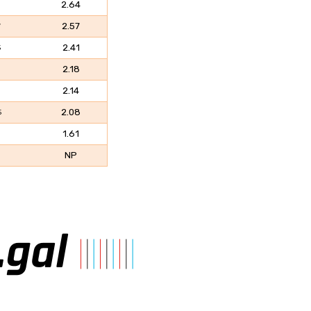
2.64
2.57
7
2.41
5
2.18
2.14
2.08
5
1.61
NP