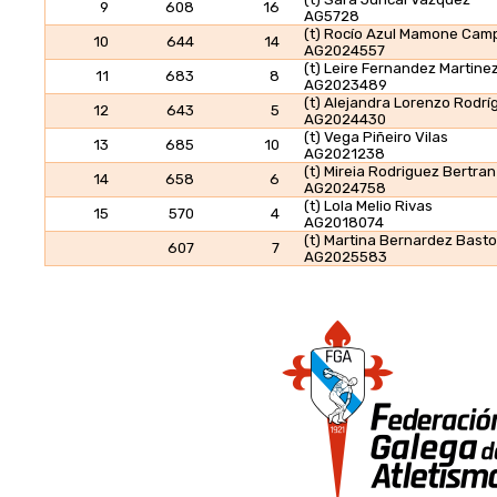
9
608
16
AG5728
(t) Rocío Azul Mamone Cam
10
644
14
AG2024557
(t) Leire Fernandez Martine
11
683
8
AG2023489
(t) Alejandra Lorenzo Rodrí
12
643
5
AG2024430
(t) Vega Piñeiro Vilas
13
685
10
AG2021238
(t) Mireia Rodriguez Bertran
14
658
6
AG2024758
(t) Lola Melio Rivas
15
570
4
AG2018074
(t) Martina Bernardez Bast
607
7
AG2025583