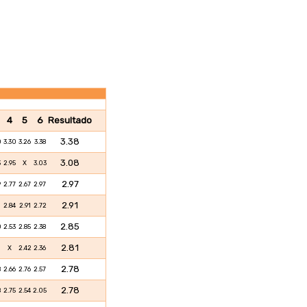
4
5
6
Resultado
3.38
0
3.30
3.26
3.38
3.08
3
2.95
X
3.03
2.97
9
2.77
2.67
2.97
2.91
1
2.84
2.91
2.72
2.85
0
2.53
2.85
2.38
2.81
1
X
2.42
2.36
2.78
8
2.66
2.76
2.57
2.78
8
2.75
2.54
2.05