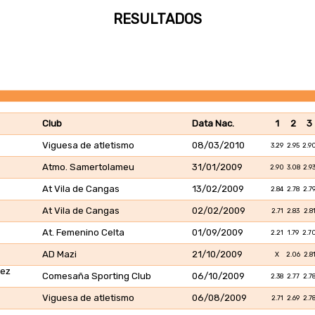
RESULTADOS
Club
Data Nac.
1
2
3
Viguesa de atletismo
08/03/2010
3.29
2.95
2.9
Atmo. Samertolameu
31/01/2009
2.90
3.08
2.9
At Vila de Cangas
13/02/2009
2.84
2.78
2.7
At Vila de Cangas
02/02/2009
2.71
2.83
2.8
At. Femenino Celta
01/09/2009
2.21
1.79
2.7
AD Mazi
21/10/2009
X
2.06
2.8
dez
Comesaña Sporting Club
06/10/2009
2.38
2.77
2.7
Viguesa de atletismo
06/08/2009
2.71
2.69
2.7