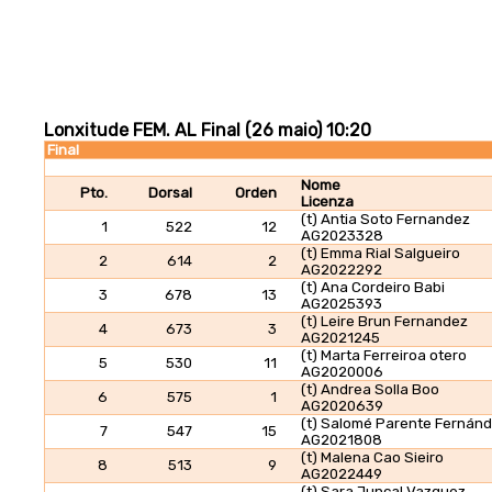
Lonxitude FEM. AL Final (26 maio) 10:20
Final
Nome
Pto.
Dorsal
Orden
Licenza
(t) Antia Soto Fernandez
1
522
12
AG2023328
(t) Emma Rial Salgueiro
2
614
2
AG2022292
(t) Ana Cordeiro Babi
3
678
13
AG2025393
(t) Leire Brun Fernandez
4
673
3
AG2021245
(t) Marta Ferreiroa otero
5
530
11
AG2020006
(t) Andrea Solla Boo
6
575
1
AG2020639
(t) Salomé Parente Fernán
7
547
15
AG2021808
(t) Malena Cao Sieiro
8
513
9
AG2022449
(t) Sara Juncal Vazquez