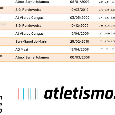
Atmo. Samertolameu
06/01/2009
2.64
2.61
X
po
S.G. Pontevedra
10/03/2010
2.43
2.45
2.5
z
At Vila de Cangas
03/05/2009
2.41
2.37
2.3
guez
S.G. Pontevedra
10/12/2009
2.18
2.05
2.16
At Vila de Cangas
19/04/2009
2.11
2.00
2.14
San Miguel de Marin
25/02/2010
X
2.08
2.0
AD Mazi
19/04/2009
1.61
X
X
on
Atmo. Samertolameu
08/03/2009