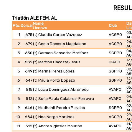
RESUL
Triatlón ALE FEM. AL
Nome
Da
Pto.
Dorsal
Club
Licenza
Li
03
1
675
(t) Claudia Carcer Vazquez
VCGPO
AG
24
2
679
(t) Gema Dacosta Magdaleno
VCGPO
AG
04
3
650
(t) Carmen Saavedra Martínez
SGPPO
AG
13
4
582
(t) Martina Dacosta Jesús
OIAPO
AG
02
5
649
(t) Marina Pérez López
SGPPO
AG
13
6
647
(t) Paula Porto Dopazo
SGPPO
AG
05
7
515
(t) Lucia Dominguez Abruñedo
AVAPO
AG
04
8
512
(t) Sofia Paula Calabresi Ferreyra
AVAPO
AG
02
9
646
(t) Medhanit Pereira Peralba
SGPPO
AG
29
10
684
(t) Noa Nerga Martinez
VCGPO
AG
11
11
516
(t) Andrea Iglesias Mouriño
AVAPO
AG