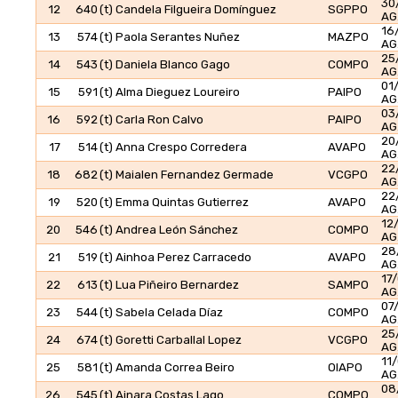
30
12
640
(t) Candela Filgueira Domínguez
SGPPO
AG
16
13
574
(t) Paola Serantes Nuñez
MAZPO
AG
25
14
543
(t) Daniela Blanco Gago
COMPO
AG
01
15
591
(t) Alma Dieguez Loureiro
PAIPO
AG
03
16
592
(t) Carla Ron Calvo
PAIPO
AG
20
17
514
(t) Anna Crespo Corredera
AVAPO
AG
22
18
682
(t) Maialen Fernandez Germade
VCGPO
AG
22
19
520
(t) Emma Quintas Gutierrez
AVAPO
AG
12
20
546
(t) Andrea León Sánchez
COMPO
AG
28
21
519
(t) Ainhoa Perez Carracedo
AVAPO
AG
17
22
613
(t) Lua Piñeiro Bernardez
SAMPO
AG
07
23
544
(t) Sabela Celada Díaz
COMPO
AG
25
24
674
(t) Goretti Carballal Lopez
VCGPO
AG
11
25
581
(t) Amanda Correa Beiro
OIAPO
AG
08
26
545
(t) Ainara Costas Lago
COMPO