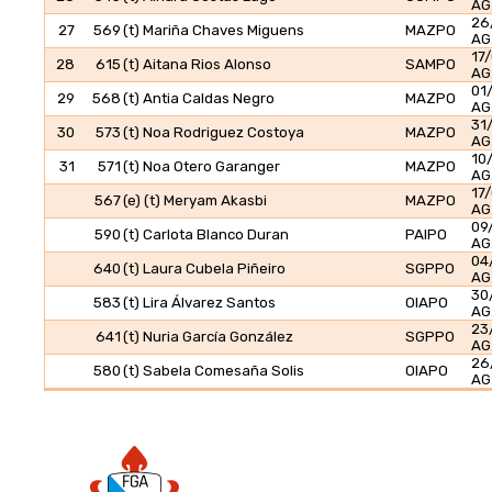
AG
26
27
569
(t) Mariña Chaves Miguens
MAZPO
AG
17
28
615
(t) Aitana Rios Alonso
SAMPO
AG
01
29
568
(t) Antia Caldas Negro
MAZPO
AG
31
30
573
(t) Noa Rodriguez Costoya
MAZPO
AG
10
31
571
(t) Noa Otero Garanger
MAZPO
AG
17
567
(e) (t) Meryam Akasbi
MAZPO
AG
09
590
(t) Carlota Blanco Duran
PAIPO
AG
04
640
(t) Laura Cubela Piñeiro
SGPPO
AG
30
583
(t) Lira Álvarez Santos
OIAPO
AG
23
641
(t) Nuria García González
SGPPO
AG
26
580
(t) Sabela Comesaña Solis
OIAPO
AG