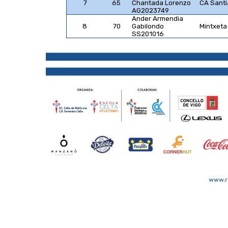
7
65
Chantada Lorenzo
CA Sant
AG2023749
Ander Armendia
8
70
Gabilondo
Mintxeta
SS201016