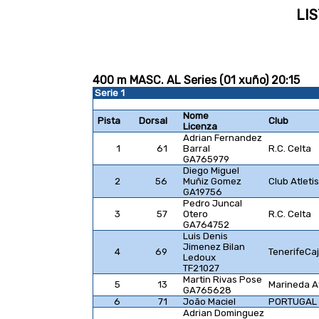
LIS
400 m MASC. AL Series (01 xuño) 20:15
Serie 1
Nome
Pista
Dorsal
Club
Licenza
Adrian Fernandez
1
61
Barral
R.C. Celta
GA765979
Diego Miguel
2
56
Muñiz Gomez
Club Atlet
GA19756
Pedro Juncal
3
57
Otero
R.C. Celta
GA764752
Luis Denis
Jimenez Bilan
4
69
TenerifeCa
Ledoux
TF21027
Martin Rivas Pose
5
13
Marineda At
GA765628
6
71
João Maciel
PORTUGAL
Adrian Dominguez