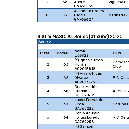
7
58
Andre
Viguesa de
GA766055
Alejandro Botana
8
19
Garcia
Marineda At
GA765627
400 m MASC. AL Series (01 xuño) 20:20
Serie 2
Nome
Pista
Dorsal
Club
Licenza
(t) Ignacio Trota
Comesañ
2
63
Moráis
Club
AG2018818
(t) Alvaro Rivas
3
62
Alvarez
R.C. Celt
AG2017223
Denis Mariño
4
60
Hermida
Atletica 
GA769062
Lucas Fernandez
5
67
Eiroa
Coruña 
GA769222
Pablo Agustín
6
64
Fortes Loredo
R.C. Celt
GA769258
(t) Samuel