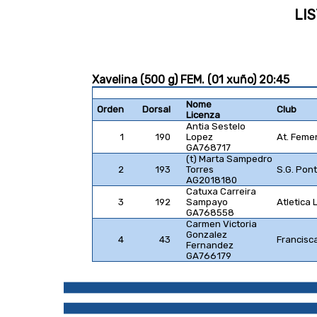
LIS
Xavelina (500 g) FEM. (01 xuño) 20:45
Nome
Orden
Dorsal
Club
Licenza
Antia Sestelo
1
190
Lopez
At. Feme
GA768717
(t) Marta Sampedro
2
193
Torres
S.G. Pon
AG2018180
Catuxa Carreira
3
192
Sampayo
Atletica
GA768558
Carmen Victoria
Gonzalez
4
43
Francisc
Fernandez
GA766179