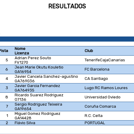
RESULTADOS
Nome
Pista
Club
Licenza
Adrian Perez Souto
5
TenerifeCajaCanarias
FV1270
Jean Marie Okutu Kouletio
6
FC Barcelona
GA16954
Javier Cancela Sanchez-agustino
4
CA Santiago
GA769036
Javier Garcia Fernandez
3
Lugo RC Ramos Loures
GA764935
Ricardo Suarez Rodriguez
8
Universidad Oviedo
O7136
Sergio Rodriguez Teixeira
7
Coruña Comarca
GA19654
Miguel Gomez Rodriguez
1
R.C. Celta
GA14428
2
Flávio Silva
PORTUGAL