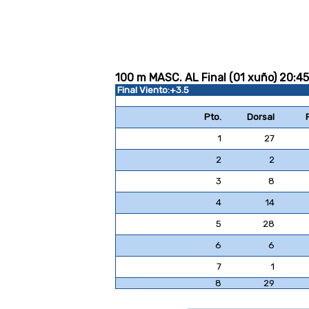
100 m MASC. AL Final (01 xuño) 20:45
Final Viento:+3.5
Pto.
Dorsal
1
27
2
2
3
8
4
14
5
28
6
6
7
1
8
29