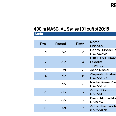
R
400 m MASC. AL Series (01 xuño) 20:15
Serie 1
Nome
Pto.
Dorsal
Pista
Licenza
Pedro Juncal O
1
57
3
GA764752
Luis Denis Jime
2
69
4
Ledoux
TF21027
3
71
6
João Maciel
Alejandro Botan
4
19
8
GA765627
Martin Rivas Po
5
13
5
GA765628
Adrian Domingu
6
58
7
GA766055
Diego Miguel M
7
56
2
GA19756
Adrian Fernande
8
61
1
GA765979