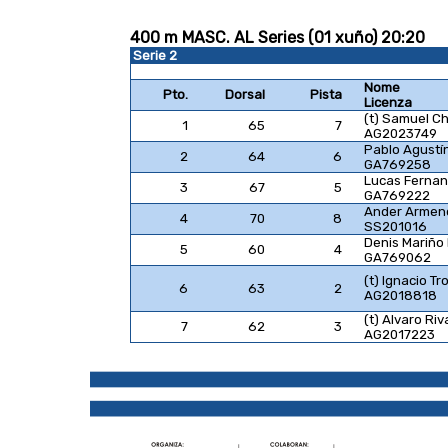
400 m MASC. AL Series (01 xuño) 20:20
Serie 2
Nome
Pto.
Dorsal
Pista
Licenza
(t) Samuel C
1
65
7
AG2023749
Pablo Agustí
2
64
6
GA769258
Lucas Fernan
3
67
5
GA769222
Ander Armend
4
70
8
SS201016
Denis Mariño
5
60
4
GA769062
(t) Ignacio Tr
6
63
2
AG2018818
(t) Alvaro Ri
7
62
3
AG2017223