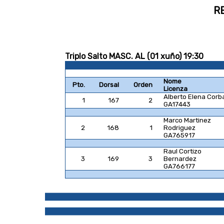
R
Triplo Salto MASC. AL (01 xuño) 19:30
Nome
Pto.
Dorsal
Orden
Licenza
Alberto Elena Corb
1
167
2
GA17443
Marco Martinez
2
168
1
Rodriguez
GA765917
Raul Cortizo
3
169
3
Bernardez
GA766177